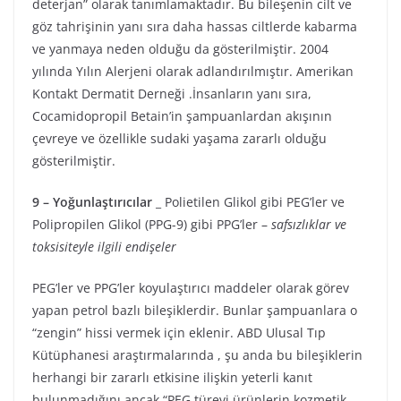
deterjan” olarak tanımlamaktadır. Bu bileşenin cilt ve
göz tahrişinin yanı sıra daha hassas ciltlerde kabarma
ve yanmaya neden olduğu da gösterilmiştir. 2004
yılında Yılın Alerjeni olarak adlandırılmıştır. Amerikan
Kontakt Dermatit Derneği .İnsanların yanı sıra,
Cocamidopropil Betain’in şampuanlardan akışının
çevreye ve özellikle sudaki yaşama zararlı olduğu
gösterilmiştir.
9 – Yoğunlaştırıcılar
_ Polietilen Glikol gibi PEG’ler ve
Polipropilen Glikol (PPG-9) gibi PPG’ler –
safsızlıklar ve
toksisiteyle ilgili endişeler
PEG’ler ve PPG’ler koyulaştırıcı maddeler olarak görev
yapan petrol bazlı bileşiklerdir. Bunlar şampuanlara o
“zengin” hissi vermek için eklenir. ABD Ulusal Tıp
Kütüphanesi araştırmalarında , şu anda bu bileşiklerin
herhangi bir zararlı etkisine ilişkin yeterli kanıt
bulunmadığını ancak “PEG türevi ürünlerin kozmetik