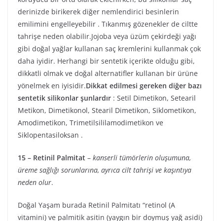
derinizde birikerek diğer nemlendirici besinlerin
emilimini engelleyebilir . Tıkanmış gözenekler de ciltte
tahrişe neden olabilir.Jojoba veya üzüm çekirdeği yağı
gibi doğal yağlar kullanan saç kremlerini kullanmak çok
daha iyidir. Herhangi bir sentetik içerikte olduğu gibi,
dikkatli olmak ve doğal alternatifler kullanan bir ürüne
yönelmek en iyisidir.
Dikkat edilmesi gereken diğer bazı
sentetik silikonlar şunlardır
: Setil Dimetikon, Setearil
Metikon, Dimetikonol, Stearil Dimetikon, Siklometikon,
Amodimetikon, Trimetilsililamodimetikon ve
Siklopentasiloksan .
15 –
Retinil Palmitat
–
kanserli tümörlerin oluşumuna,
üreme sağlığı sorunlarına, ayrıca cilt tahrişi ve kaşıntıya
neden olur
.
Doğal Yaşam burada Retinil Palmitatı “retinol (A
vitamini) ve palmitik asitin (yaygın bir doymuş yağ asidi)