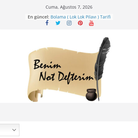
Skip
Cuma, Ağustos 7, 2026
to
Karabuğday Pilavı Tarifi
En güncel:
content
Bolama ( Lok Lok Pilavı ) Tarifi
Nohutlu Pirinç Pilavı Tarifi
Mirik Köfte Tarifi – Sivas
Kıvrım Böreği Tarifi