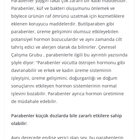
Parabenler yaygın fakat çok zararlı bir katkı maddesidir.
Parabenler, küf ve bakteri oluşumunu önlemek ve
böylece ürünün raf ömrünü uzatmak için kozmetiklere
eklenen koruyucu maddelerdir. Butilparaben gibi
parabenler, üreme gelişimini olumsuz etkileyebilen
potansiyel hormon bozuculardır ve aynı zamanda cilt
tahriş edici ve alerjen olarak da bilinirler. Çevresel
Çalışma Grubu , parabenlerle ilgili bu ayrıntılı yazısında
şöyle diyor: “Parabenler vücutta östrojen hormonu gibi
davranabilir ve erkek ve kadın üreme sisteminin
işleyişini, üreme gelişimini, doğurganlığı ve doğum
sonuçlarını etkileyen hormon sistemlerinin normal
işlevini bozabilir. Parabenler ayrıca hormon üretimine
de müdahale edebilir.
Parabenler küçük dozlarda bile zararlı etkilere sahip
olabilir:
Aynı derecede endişe verici olan şey, bu parabenlerin