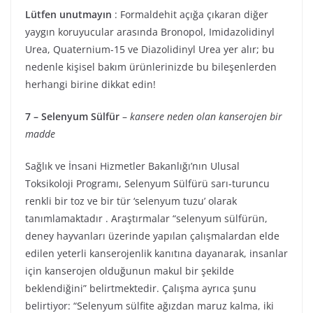
Lütfen unutmayın
: Formaldehit açığa çıkaran diğer
yaygın koruyucular arasında Bronopol, Imidazolidinyl
Urea, Quaternium-15 ve Diazolidinyl Urea yer alır; bu
nedenle kişisel bakım ürünlerinizde bu bileşenlerden
herhangi birine dikkat edin!
7 –
Selenyum Sülfür
–
kansere neden olan kanserojen bir
madde
Sağlık ve İnsani Hizmetler Bakanlığı’nın Ulusal
Toksikoloji Programı, Selenyum Sülfürü sarı-turuncu
renkli bir toz ve bir tür ‘selenyum tuzu’ olarak
tanımlamaktadır . Araştırmalar “selenyum sülfürün,
deney hayvanları üzerinde yapılan çalışmalardan elde
edilen yeterli kanserojenlik kanıtına dayanarak, insanlar
için kanserojen olduğunun makul bir şekilde
beklendiğini” belirtmektedir. Çalışma ayrıca şunu
belirtiyor: “Selenyum sülfite ağızdan maruz kalma, iki