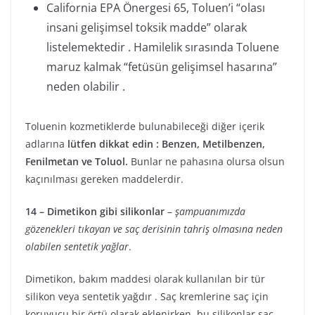
California EPA Önergesi 65, Toluen’i “olası
insani gelişimsel toksik madde” olarak
listelemektedir . Hamilelik sırasında Toluene
maruz kalmak “fetüsün gelişimsel hasarına”
neden olabilir .
Toluenin kozmetiklerde bulunabileceği diğer içerik
adlarına
lütfen dikkat edin : Benzen, Metilbenzen,
Fenilmetan ve Toluol.
Bunlar ne pahasına olursa olsun
kaçınılması gereken maddelerdir.
14 – Dimetikon gibi silikonlar
–
şampuanımızda
gözenekleri tıkayan ve saç derisinin tahriş olmasına neden
olabilen sentetik yağlar
.
Dimetikon, bakım maddesi olarak kullanılan bir tür
silikon veya sentetik yağdır . Saç kremlerine saç için
koruyucu bir örtü olarak eklenirken, bu silikonlar saç