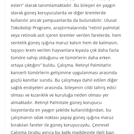
esteri” olarak tanımlamaktadır. Bu bileşen en yaygın
olarak güneş koruyucularda ve diğer kremlerde
kullanılır ancak şampuanlarda da bulunabilir. Ulusal
Toksikoloji Programı, araştırmalarında “retinil palmitat
veya retinoik asit içeren kremler verilen farelerde, hem
sentetik güneş ışığına maruz kalsın hem de kalmasın,
taşıyıcı krem ​​verilen hayvanlara kıyasla çok daha fazla
tümöre sahip olduğunu ve tümörlerin daha erken
ortaya çıktığını” buldu. Çalışma, Retinyl Palmitat’ın
kanserli tümörlerin gelişimine uygulanması arasında
güçlü kanıtlar sundu. Bu çalışmaya dahil edilen diğer
sağlık endişeleri arasında, bileşenin cildi tahriş edici
olması ve kızarıklık ve kuruluğa neden olması yer
almaktadır. Retinyl Palmitate güneş koruyucu
losyonlarda en yaygın şekilde kullanıldığından, bu
çalışmanın odak noktası yapay güneş ışığına maruz
bırakılan fareler ile güneş koruyucuydu. Çevresel
Çalışma Grubu ayrıca bu katkı maddesiyle ilgili bazı