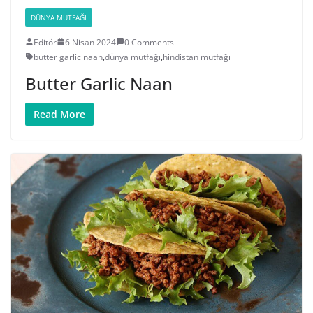
DÜNYA MUTFAĞI
Editör
6 Nisan 2024
0 Comments
butter garlic naan
,
dünya mutfağı
,
hindistan mutfağı
Butter Garlic Naan
Read More