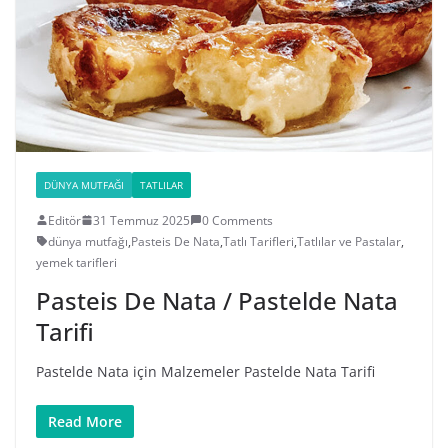
DÜNYA MUTFAĞI
TATLILAR
Editör
31 Temmuz 2025
0 Comments
dünya mutfağı
,
Pasteis De Nata
,
Tatlı Tarifleri
,
Tatlılar ve Pastalar
,
yemek tarifleri
Pasteis De Nata / Pastelde Nata
Tarifi
Pastelde Nata için Malzemeler Pastelde Nata Tarifi
Read More