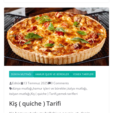
DÜNYA MUTFAĞI
HAMUR İŞLERI VE BÖREKLER
YEMEK TARIFLERI
Editör
13 Temmuz 2025
0 Comments
dünya mutfağı
,
hamur işleri ve börekler
,
italya mutfağı
,
italyan mutfağı
,
Kiş ( quiche ) Tarifi
,
yemek tarifleri
Kiş ( quiche ) Tarifi