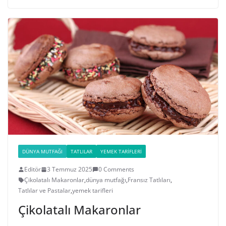
DÜNYA MUTFAĞI
TATLILAR
YEMEK TARIFLERI
Editör
3 Temmuz 2025
0 Comments
Çikolatalı Makaronlar
,
dünya mutfağı
,
Fransız Tatlıları
,
Tatlılar ve Pastalar
,
yemek tarifleri
Çikolatalı Makaronlar