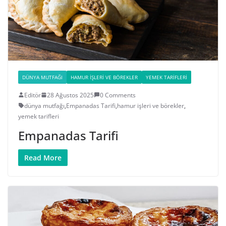
DÜNYA MUTFAĞI
HAMUR İŞLERI VE BÖREKLER
YEMEK TARIFLERI
Editör
28 Ağustos 2025
0 Comments
dünya mutfağı
,
Empanadas Tarifi
,
hamur işleri ve börekler
,
yemek tarifleri
Empanadas Tarifi
Read More