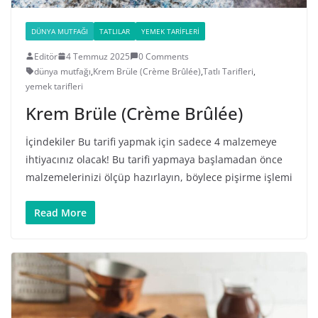
DÜNYA MUTFAĞI
TATLILAR
YEMEK TARIFLERI
Editör
4 Temmuz 2025
0 Comments
dünya mutfağı
,
Krem Brüle (Crème Brûlée)
,
Tatlı Tarifleri
,
yemek tarifleri
Krem Brüle (Crème Brûlée)
İçindekiler Bu tarifi yapmak için sadece 4 malzemeye
ihtiyacınız olacak! Bu tarifi yapmaya başlamadan önce
malzemelerinizi ölçüp hazırlayın, böylece pişirme işlemi
Read More