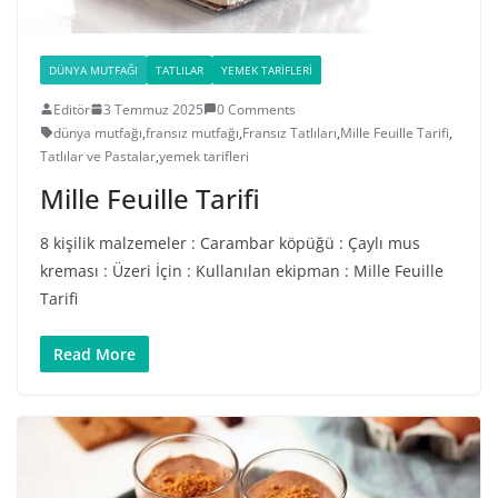
DÜNYA MUTFAĞI
TATLILAR
YEMEK TARIFLERI
Editör
3 Temmuz 2025
0 Comments
dünya mutfağı
,
fransız mutfağı
,
Fransız Tatlıları
,
Mille Feuille Tarifi
,
Tatlılar ve Pastalar
,
yemek tarifleri
Mille Feuille Tarifi
8 kişilik malzemeler : Carambar köpüğü : Çaylı mus
kreması : Üzeri İçin : Kullanılan ekipman : Mille Feuille
Tarifi
Read More