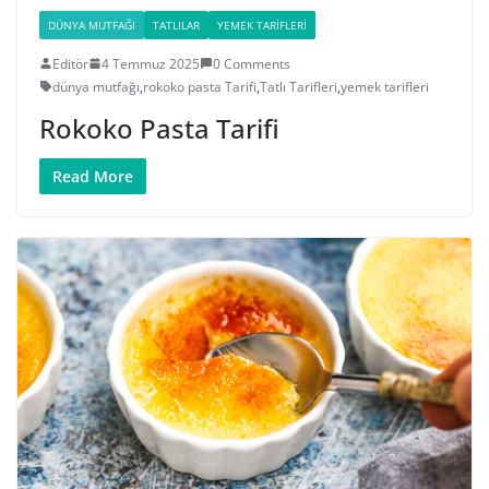
DÜNYA MUTFAĞI
TATLILAR
YEMEK TARIFLERI
Editör
4 Temmuz 2025
0 Comments
dünya mutfağı
,
rokoko pasta Tarifi
,
Tatlı Tarifleri
,
yemek tarifleri
Rokoko Pasta Tarifi
Read More