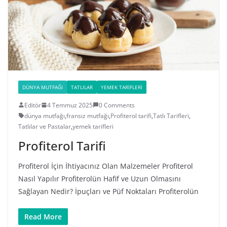
DÜNYA MUTFAĞI
TATLILAR
YEMEK TARIFLERI
Editör
4 Temmuz 2025
0 Comments
dünya mutfağı
,
fransız mutfağı
,
Profiterol tarifi
,
Tatlı Tarifleri
,
Tatlılar ve Pastalar
,
yemek tarifleri
Profiterol Tarifi
Profiterol İçin İhtiyacınız Olan Malzemeler Profiterol
Nasıl Yapılır Profiterolün Hafif ve Uzun Olmasını
Sağlayan Nedir? İpuçları ve Püf Noktaları Profiterolün
Read More