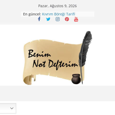
Skip
Pazar, Ağustos 9, 2026
to
Mirik Köfte Tarifi – Sivas
En güncel:
Kıvrım Böreği Tarifi
content
Karabuğday Pilavı Tarifi
Bolama ( Lok Lok Pilavı ) Tarifi
Nohutlu Pirinç Pilavı Tarifi