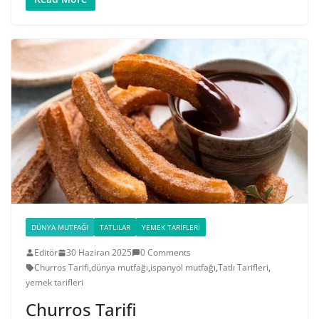
DÜNYA MUTFAĞI
TATLILAR
YEMEK TARIFLERI
Editör
30 Haziran 2025
0 Comments
Churros Tarifi
,
dünya mutfağı
,
ispanyol mutfağı
,
Tatlı Tarifleri
,
yemek tarifleri
Churros Tarifi