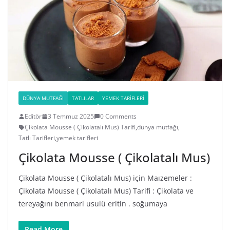
DÜNYA MUTFAĞI
TATLILAR
YEMEK TARIFLERI
Editör
3 Temmuz 2025
0 Comments
Çikolata Mousse ( Çikolatalı Mus) Tarifi
,
dünya mutfağı
,
Tatlı Tarifleri
,
yemek tarifleri
Çikolata Mousse ( Çikolatalı Mus)
Çikolata Mousse ( Çikolatalı Mus) için Maızemeler :
Çikolata Mousse ( Çikolatalı Mus) Tarifi : Çikolata ve
tereyağını benmari usulü eritin . soğumaya
Read More