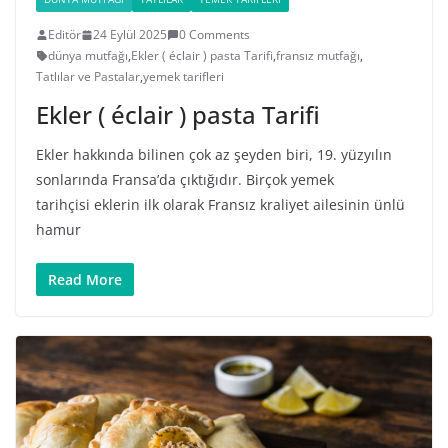
Editör
24 Eylül 2025
0 Comments
dünya mutfağı
,
Ekler ( éclair ) pasta Tarifi
,
fransız mutfağı
,
Tatlılar ve Pastalar
,
yemek tarifleri
Ekler ( éclair ) pasta Tarifi
Ekler hakkında bilinen çok az şeyden biri, 19. yüzyılın
sonlarında Fransa’da çıktığıdır. Birçok yemek
tarihçisi eklerin ilk olarak Fransız kraliyet ailesinin ünlü
hamur
Read More