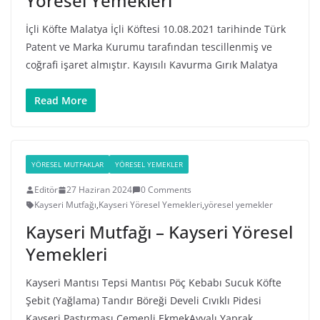
Yöresel Yemekleri
İçli Köfte Malatya İçli Köftesi 10.08.2021 tarihinde Türk
Patent ve Marka Kurumu tarafından tescillenmiş ve
coğrafi işaret almıştır. Kayısılı Kavurma Gırık Malatya
Read More
YÖRESEL MUTFAKLAR
YÖRESEL YEMEKLER
Editör
27 Haziran 2024
0 Comments
Kayseri Mutfağı
,
Kayseri Yöresel Yemekleri
,
yöresel yemekler
Kayseri Mutfağı – Kayseri Yöresel
Yemekleri
Kayseri Mantısı Tepsi Mantısı Pöç Kebabı Sucuk Köfte
Şebit (Yağlama) Tandır Böreği Develi Cıvıklı Pidesi
Kayseri Pastırması Çemenli EkmekAyvalı Yaprak