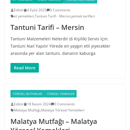
Editör
4 Eylül 2025
0 Comments
et yemekleri
,
Tantuni Tarifi - Mersin
,
yemek tarifleri
Tantuni Tarifi – Mersin
Tantuni Malzemeleri Nelerdir (6 Kişilik) Servis İçin:
Tantuni Naıl Yapılır Yörede en yaygın etli yiyecekler
arasında yer alan tantuni, dananın kaburga
Read More
YÖRESEL MUTFAKLAR
YÖRESEL YEMEKLER
Editör
18 Kasım 2024
0 Comments
Malatya Mutfağı
,
Malatya Yöresel Yemekleri
Malatya Mutfağı – Malatya