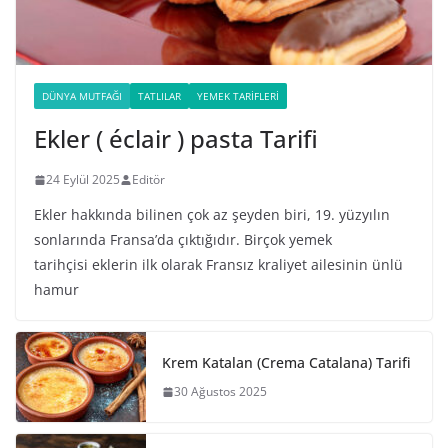
DÜNYA MUTFAĞI
TATLILAR
YEMEK TARIFLERI
Ekler ( éclair ) pasta Tarifi
24 Eylül 2025
Editör
Ekler hakkında bilinen çok az şeyden biri, 19. yüzyılın
sonlarında Fransa’da çıktığıdır. Birçok yemek
tarihçisi eklerin ilk olarak Fransız kraliyet ailesinin ünlü
hamur
Krem Katalan (Crema Catalana) Tarifi
30 Ağustos 2025