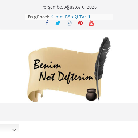
Skip
Perşembe, Ağustos 6, 2026
to
En güncel:
Kıvrım Böreği Tarifi
content
Karabuğday Pilavı Tarifi
Bolama ( Lok Lok Pilavı ) Tarifi
Nohutlu Pirinç Pilavı Tarifi
Mirik Köfte Tarifi – Sivas