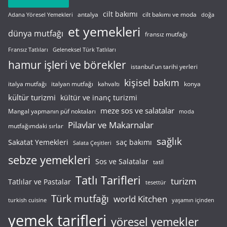
cilt bakımı
cilt bakımı ve moda
antalya
Adana Yöresel Yemekleri
doğa
et yemekleri
dünya mutfağı
fransız mutfağı
Fransız Tatlıları
Geleneksel Türk Tatlıları
hamur işleri ve börekler
istanbul'un tarihi yerleri
kişisel bakım
italyan mutfağı
italya mutfağı
kahvaltı
konya
kültür turizmi
kültür ve inanç turizmi
meze sos ve salatalar
Mangal yapmanın püf noktaları
moda
Pilavlar ve Makarnalar
mutfağımdaki sırlar
sağlık
saç bakımı
Sakatat Yemekleri
Salata Çeşitleri
sebze yemekleri
Sos ve Salatalar
tatil
Tatlı Tarifleri
turizm
Tatlılar ve Pastalar
tesettür
Türk mutfağı
world Kitchen
turkish cuisine
yaşamın içinden
yemek tarifleri
yöresel yemekler