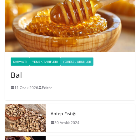
KAHVALTI
YEMEK TARIFLERI
YÖRESEL ÜRÜNLER
Bal
11 Ocak 2026
Editör
Antep Fıstığı
30 Aralık 2024