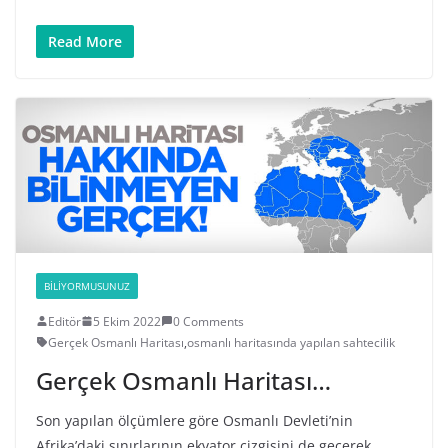
Read More
BILIYORMUSUNUZ
Editör
5 Ekim 2022
0 Comments
Gerçek Osmanlı Haritası
,
osmanlı haritasında yapılan sahtecilik
Gerçek Osmanlı Haritası…
Son yapılan ölçümlere göre Osmanlı Devleti’nin
Afrika’daki sınırlarının ekvator çizgisini de geçerek