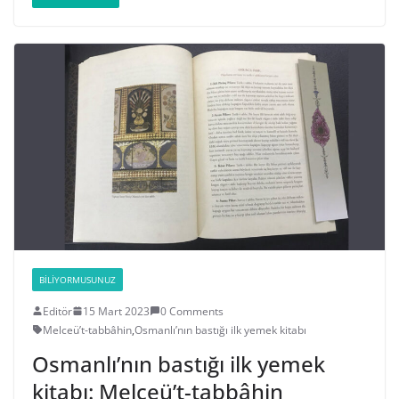
BILIYORMUSUNUZ
Editör
15 Mart 2023
0 Comments
Melceü’t-tabbâhin
,
Osmanlı’nın bastığı ilk yemek kitabı
Osmanlı’nın bastığı ilk yemek
kitabı: Melceü’t-tabbâhin