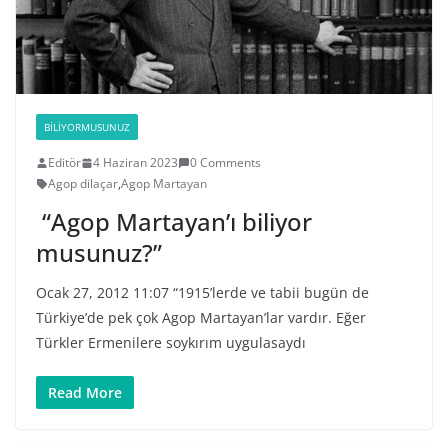
BILIYORMUSUNUZ
Editör
4 Haziran 2023
0 Comments
Agop dilaçar
,
Agop Martayan
“Agop Martayan’ı biliyor
musunuz?”
Ocak 27, 2012 11:07 “1915’lerde ve tabii bugün de
Türkiye’de pek çok Agop Martayan’lar vardır. Eğer
Türkler Ermenilere soykırım uygulasaydı
Read More