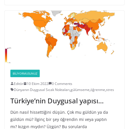
BILIYORMUSUNUZ
Editör
10 Ekim 2022
0 Comments
Dünyanın Duygusal Sıcak Noktaları
,
gülümseme
,
öğrenme
,
stres
Türkiye’nin Duygusal yapısı…
Dün nasıl hissettiğini düşün. Çok mu güldün ya da
güldün mü? İlginç bir şey öğrendin mi veya yaptın
mı? kızgın mıydın? Üzgün? Bu sorularda