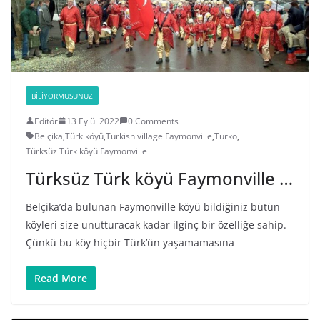
BILIYORMUSUNUZ
Editör
13 Eylül 2022
0 Comments
Belçika
,
Türk köyü
,
Turkish village Faymonville
,
Turko
,
Türksüz Türk köyü Faymonville
Türksüz Türk köyü Faymonville …
Belçika’da bulunan Faymonville köyü bildiğiniz bütün
köyleri size unutturacak kadar ilginç bir özelliğe sahip.
Çünkü bu köy hiçbir Türk’ün yaşamamasına
Read More