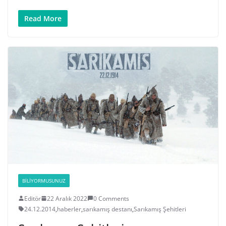
Read More
BILIYORMUSUNUZ
Editör
22 Aralık 2022
0 Comments
24.12.2014
,
haberler
,
sarıkamış destanı
,
Sarıkamış Şehitleri