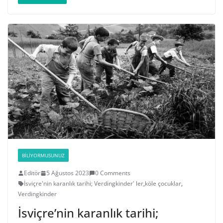
BILIYORMUSUNUZ
Editör
5 Ağustos 2023
0 Comments
İsviçre'nin karanlık tarihi; Verdingkinder' ler
,
köle çocuklar
,
Verdingkinder
İsviçre’nin karanlık tarihi;