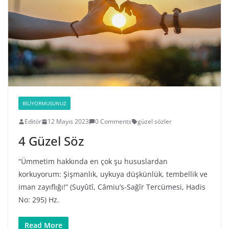
BILIYORMUSUNUZ
Editör
12 Mayıs 2023
0 Comments
güzel sözler
4 Güzel Söz
“Ümmetim hakkında en çok şu hususlardan
korkuyorum: Şişmanlık, uykuya düşkünlük, tembellik ve
iman zayıflığı!” (Suyûtî, Câmiu’s-Sağîr Tercümesi, Hadis
No: 295) Hz.
Read More