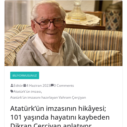
BILIYORMUSUNUZ
Editör
4 Haziran 2023
0 Comments
Atatürk'ün imzası
,
Atatürk'ün imzasını hazırlayan Vahram Çerçiyan
Atatürk’ün imzasının hikâyesi;
101 yaşında hayatını kaybeden
Dikran Çerçiyan anlatıyor