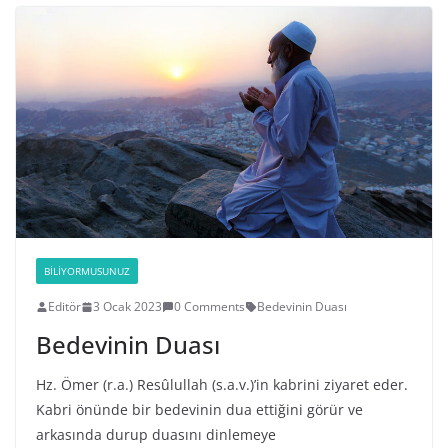
BILIYORMUSUNUZ
Editör
3 Ocak 2023
0 Comments
Bedevinin Duası
Bedevinin Duası
Hz. Ömer (r.a.) Resûlullah (s.a.v.)’in kabrini ziyaret eder.
Kabri önünde bir bedevinin dua ettiğini görür ve
arkasında durup duasını dinlemeye