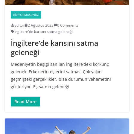
BILIYORMUSUNUZ
Editör
2 Ağustos 2023
0 Comments
İngiltere'de karısını satma geleneği
İngiltere’de karısını satma
geleneği
Medeniyetin beşiği sanılan İngiltere’deki korkunç
gelenek: Erkeklerin eşlerini satması Çok yakın
geçmişteki gerçeklikler, bize durumun vehametini
gösteriyor. Eş satma geleneği
Read More