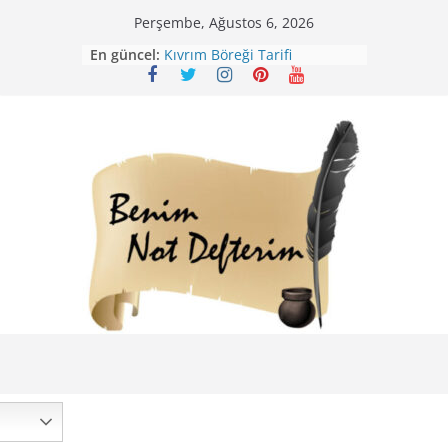
Skip
Perşembe, Ağustos 6, 2026
to
Mirik Köfte Tarifi – Sivas
En güncel:
Kıvrım Böreği Tarifi
content
Karabuğday Pilavı Tarifi
Bolama ( Lok Lok Pilavı ) Tarifi
Nohutlu Pirinç Pilavı Tarifi