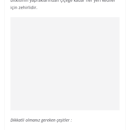
bitkisinin yapraklarından çiçeğe kadar her yeri kediler
için zehirlidir.
Dikkatli olmanız gereken çeşitler :