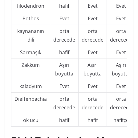
filodendron
hafif
Evet
Evet
Pothos
Evet
Evet
Evet
kaynananın
orta
orta
orta
dili
derecede
derecede
derecede
Sarmaşık
hafif
Evet
Evet
Zakkum
Aşırı
Aşırı
Aşırı
boyutta
boyutta
boyutta
kaladyum
Evet
Evet
Evet
Dieffenbachia
orta
orta
orta
derecede
derecede
derecede
ok ucu
hafif
hafif
hafifçe