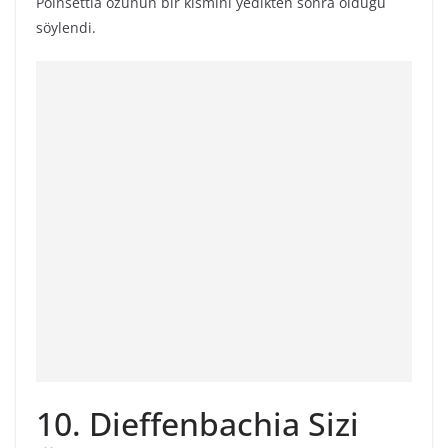
Poinsettia özünün bir kısmını yedikten sonra öldüğü
söylendi.
10. Dieffenbachia Sizi