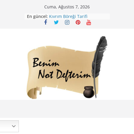
Skip
Cuma, Ağustos 7, 2026
to
Mirik Köfte Tarifi – Sivas
En güncel:
Kıvrım Böreği Tarifi
content
Karabuğday Pilavı Tarifi
Bolama ( Lok Lok Pilavı ) Tarifi
Nohutlu Pirinç Pilavı Tarifi