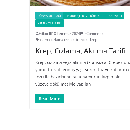
DÜNYA MUTFAĞI
HAMUR İŞLERI VE BÖREKLER
KAHVALTI
YEMEK TARIFLERI
Editör
18 Temmuz 2024
0 Comments
akıtma
,
cızlama
,
crepes francesi
,
krep
Krep, Cızlama, Akıtma Tarifi
Krep, cızlama veya akıtma (Fransızca: Crêpe); un
yumurta, süt, erimiş yağ, şeker, tuz ve kabartma
tozu ile hazırlanan sulu hamurun kızgın bir
yüzeye dökülmesiyle yapılan
Read More