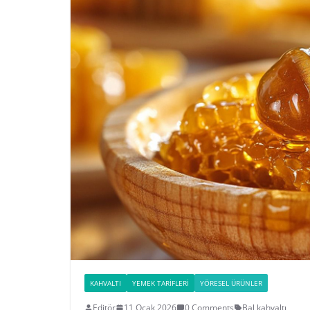
KAHVALTI
YEMEK TARIFLERI
YÖRESEL ÜRÜNLER
Editör
11 Ocak 2026
0 Comments
Bal
,
kahvaltı