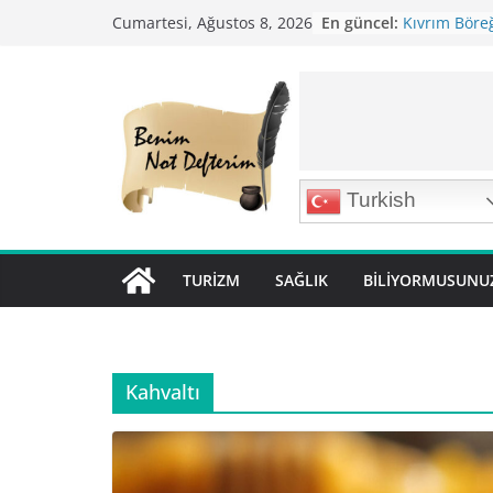
Skip
En güncel:
Kıvrım Böreğ
Cumartesi, Ağustos 8, 2026
to
Karabuğday P
Bolama ( Lok 
content
Nohutlu Pirin
Mirik Köfte T
Turkish
TURIZM
SAĞLIK
BILIYORMUSUNU
Kahvaltı