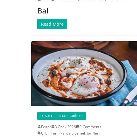
Bal
Read More
KAHVALTI
YEMEK TARIFLERI
Editör
3 Ocak 2026
0 Comments
Çılbır Tarifi
,
kahvaltı
,
yemek tarifleri