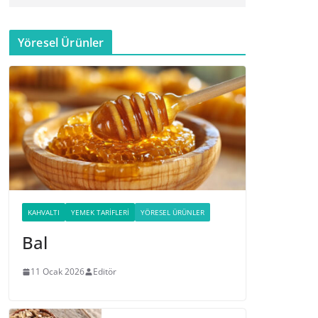
Yöresel Ürünler
KAHVALTI
YEMEK TARIFLERI
YÖRESEL ÜRÜNLER
Bal
11 Ocak 2026
Editör