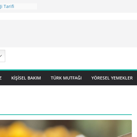
i Tarifi
ilavı Tarifi
Lok Pilavı ) Tarifi
ç Pilavı Tarifi
arifi – Sivas
Z
KIŞISEL BAKIM
TÜRK MUTFAĞI
YÖRESEL YEMEKLER