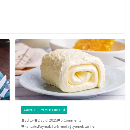
KAHVALTI
YEMEK TARIFLERI
Editör
2 Eylül 2025
0 Comments
kahvaltı
,
Kaymak
,
Türk mutfağı
,
yemek tarifleri