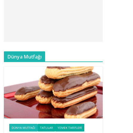
Dünya Mutfağı
DÜNYA MUTFAĞI
TATLILAR
YEMEK TARIFLERI