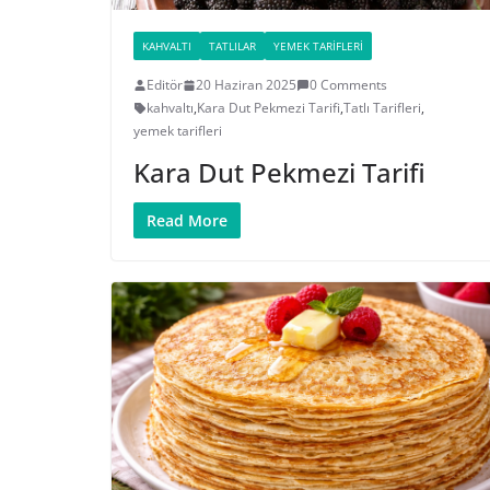
KAHVALTI
TATLILAR
YEMEK TARIFLERI
Editör
20 Haziran 2025
0 Comments
kahvaltı
,
Kara Dut Pekmezi Tarifi
,
Tatlı Tarifleri
,
yemek tarifleri
Kara Dut Pekmezi Tarifi
Read More