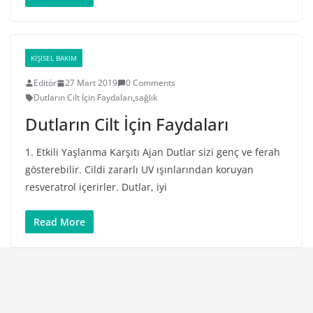
KIŞISEL BAKIM
Editör
27 Mart 2019
0 Comments
Dutların Cilt İçin Faydaları
,
sağlık
Dutların Cilt İçin Faydaları
1. Etkili Yaşlanma Karşıtı Ajan Dutlar sizi genç ve ferah
gösterebilir. Cildi zararlı UV ışınlarından koruyan
resveratrol içerirler. Dutlar, iyi
Read More