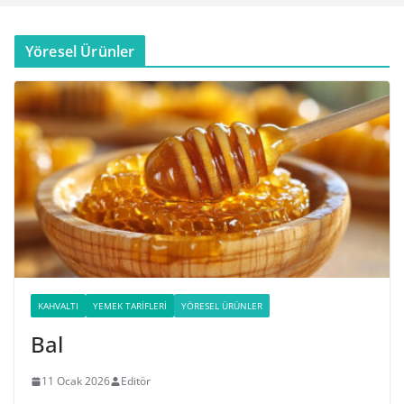
Yöresel Ürünler
KAHVALTI
YEMEK TARIFLERI
YÖRESEL ÜRÜNLER
Bal
11 Ocak 2026
Editör