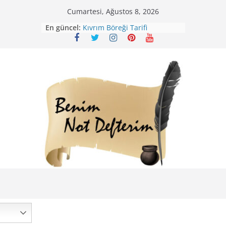
Skip
Cumartesi, Ağustos 8, 2026
to
En güncel:
Kıvrım Böreği Tarifi
content
Karabuğday Pilavı Tarifi
Bolama ( Lok Lok Pilavı ) Tarifi
Nohutlu Pirinç Pilavı Tarifi
Mirik Köfte Tarifi – Sivas