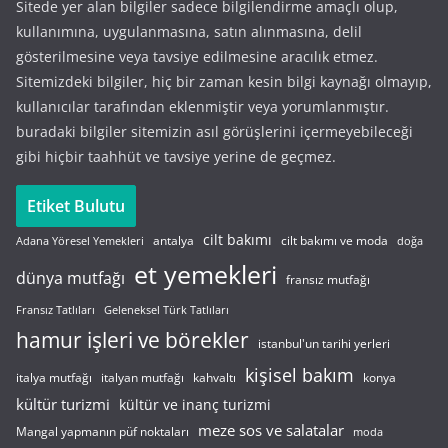
Sitede yer alan bilgiler sadece bilgilendirme amaçlı olup,
kullanımına, uygulanmasına, satın alınmasına, delil
gösterilmesine veya tavsiye edilmesine aracılık etmez.
Sitemizdeki bilgiler, hiç bir zaman kesin bilgi kaynağı olmayıp,
kullanıcılar tarafından eklenmiştir veya yorumlanmıştır.
buradaki bilgiler sitemizin asıl görüşlerini içermeyebileceği
gibi hiçbir taahhüt ve tavsiye yerine de geçmez.
Etiket Bulutu
cilt bakımı
cilt bakımı ve moda
antalya
Adana Yöresel Yemekleri
doğa
et yemekleri
dünya mutfağı
fransız mutfağı
Fransız Tatlıları
Geleneksel Türk Tatlıları
hamur işleri ve börekler
istanbul'un tarihi yerleri
kişisel bakım
italyan mutfağı
italya mutfağı
kahvaltı
konya
kültür turizmi
kültür ve inanç turizmi
meze sos ve salatalar
Mangal yapmanın püf noktaları
moda