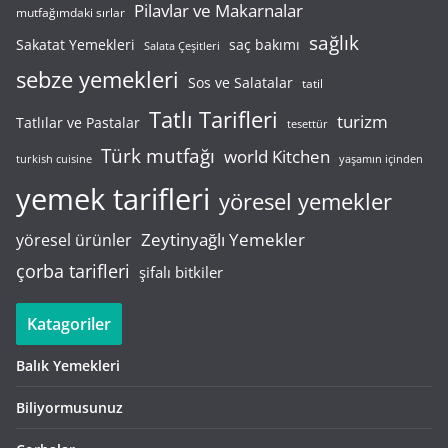
Pilavlar ve Makarnalar
mutfağımdaki sırlar
sağlık
saç bakımı
Sakatat Yemekleri
Salata Çeşitleri
sebze yemekleri
Sos ve Salatalar
tatil
Tatlı Tarifleri
turizm
Tatlılar ve Pastalar
tesettür
Türk mutfağı
world Kitchen
turkish cuisine
yaşamın içinden
yemek tarifleri
yöresel yemekler
Zeytinyağlı Yemekler
yöresel ürünler
çorba tarifleri
şifalı bitkiler
Katagoriler
Balık Yemekleri
Biliyormusunuz