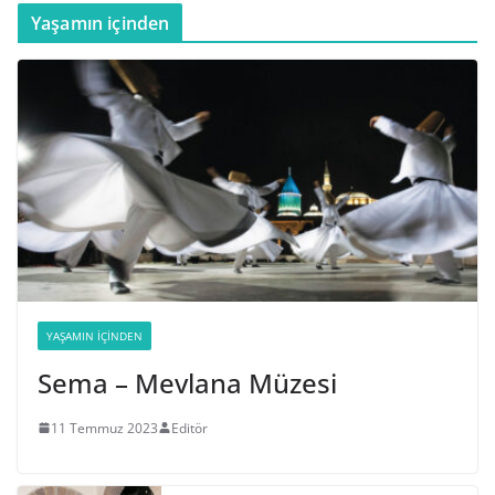
Yaşamın içinden
YAŞAMIN İÇINDEN
Sema – Mevlana Müzesi
11 Temmuz 2023
Editör