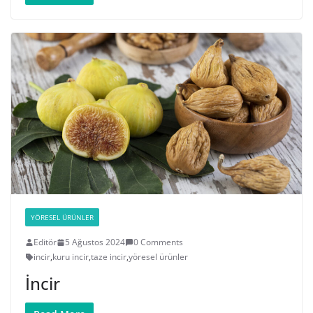
YÖRESEL ÜRÜNLER
Editör
5 Ağustos 2024
0 Comments
incir
,
kuru incir
,
taze incir
,
yöresel ürünler
İncir