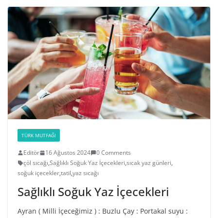
TÜRK MUTFAĞI
Editör
16 Ağustos 2024
0 Comments
çöl sıcağı
,
Sağlıklı Soğuk Yaz İçecekleri
,
sıcak yaz günleri
,
soğuk içecekler
,
tatil
,
yaz sıcağı
Sağlıklı Soğuk Yaz İçecekleri
Ayran ( Milli İçeceğimiz ) : Buzlu Çay : Portakal suyu :