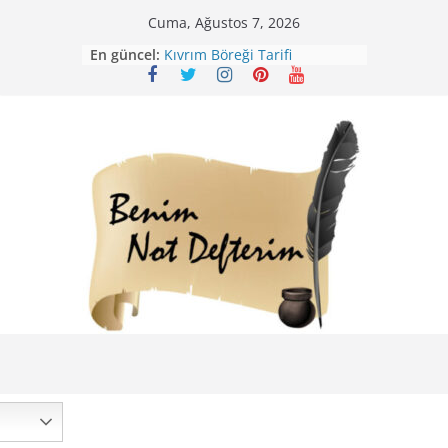
Skip
Cuma, Ağustos 7, 2026
Mirik Köfte Tarifi – Sivas
to
En güncel:
Kıvrım Böreği Tarifi
content
Karabuğday Pilavı Tarifi
Bolama ( Lok Lok Pilavı ) Tarifi
Nohutlu Pirinç Pilavı Tarifi