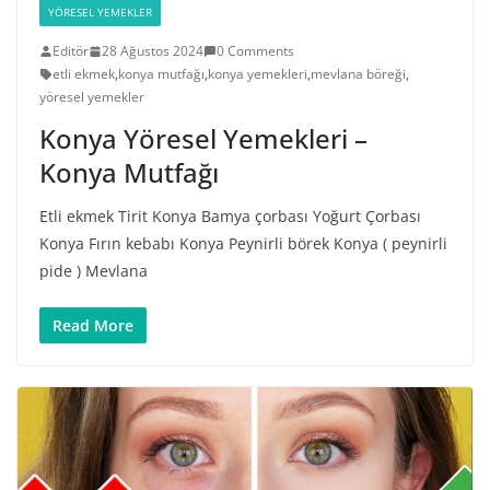
YÖRESEL YEMEKLER
Editör
28 Ağustos 2024
0 Comments
etli ekmek
,
konya mutfağı
,
konya yemekleri
,
mevlana böreği
,
yöresel yemekler
Konya Yöresel Yemekleri –
Konya Mutfağı
Etli ekmek Tirit Konya Bamya çorbası Yoğurt Çorbası
Konya Fırın kebabı Konya Peynirli börek Konya ( peynirli
pide ) Mevlana
Read More