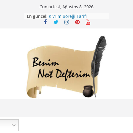
Skip
Cumartesi, Ağustos 8, 2026
Mirik Köfte Tarifi – Sivas
to
En güncel:
Kıvrım Böreği Tarifi
content
Karabuğday Pilavı Tarifi
Bolama ( Lok Lok Pilavı ) Tarifi
Nohutlu Pirinç Pilavı Tarifi