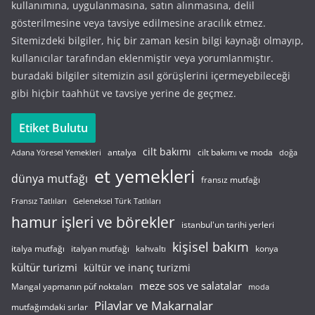
kullanımına, uygulanmasına, satın alınmasına, delil
gösterilmesine veya tavsiye edilmesine aracılık etmez.
Sitemizdeki bilgiler, hiç bir zaman kesin bilgi kaynağı olmayıp,
kullanıcılar tarafından eklenmiştir veya yorumlanmıştır.
buradaki bilgiler sitemizin asıl görüşlerini içermeyebileceği
gibi hiçbir taahhüt ve tavsiye yerine de geçmez.
Etiket Bulutu
cilt bakımı
cilt bakımı ve moda
antalya
Adana Yöresel Yemekleri
doğa
et yemekleri
dünya mutfağı
fransız mutfağı
Fransız Tatlıları
Geleneksel Türk Tatlıları
hamur işleri ve börekler
istanbul'un tarihi yerleri
kişisel bakım
italyan mutfağı
italya mutfağı
kahvaltı
konya
kültür turizmi
kültür ve inanç turizmi
meze sos ve salatalar
Mangal yapmanın püf noktaları
moda
Pilavlar ve Makarnalar
mutfağımdaki sırlar