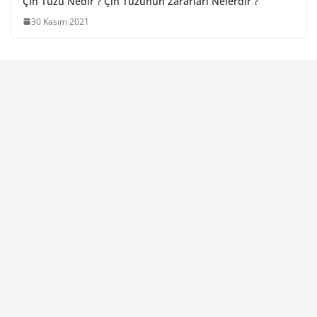
Çin Tuzu Nedir ? Çin Tuzunun Zararları Nelerdir ?
30 Kasım 2021