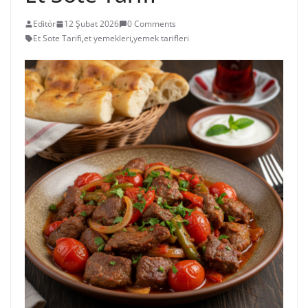
Editör
12 Şubat 2026
0 Comments
Et Sote Tarifi
,
et yemekleri
,
yemek tarifleri