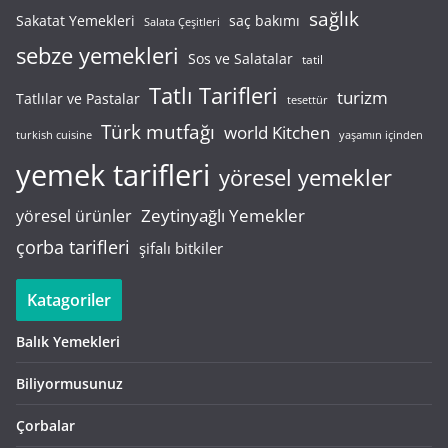
sağlık
saç bakımı
Sakatat Yemekleri
Salata Çeşitleri
sebze yemekleri
Sos ve Salatalar
tatil
Tatlı Tarifleri
turizm
Tatlılar ve Pastalar
tesettür
Türk mutfağı
world Kitchen
turkish cuisine
yaşamın içinden
yemek tarifleri
yöresel yemekler
Zeytinyağlı Yemekler
yöresel ürünler
çorba tarifleri
şifalı bitkiler
Katagoriler
Balık Yemekleri
Biliyormusunuz
Çorbalar