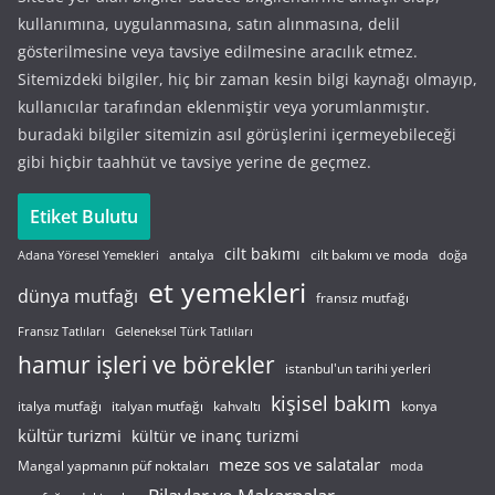
kullanımına, uygulanmasına, satın alınmasına, delil
gösterilmesine veya tavsiye edilmesine aracılık etmez.
Sitemizdeki bilgiler, hiç bir zaman kesin bilgi kaynağı olmayıp,
kullanıcılar tarafından eklenmiştir veya yorumlanmıştır.
buradaki bilgiler sitemizin asıl görüşlerini içermeyebileceği
gibi hiçbir taahhüt ve tavsiye yerine de geçmez.
Etiket Bulutu
cilt bakımı
cilt bakımı ve moda
antalya
Adana Yöresel Yemekleri
doğa
et yemekleri
dünya mutfağı
fransız mutfağı
Fransız Tatlıları
Geleneksel Türk Tatlıları
hamur işleri ve börekler
istanbul'un tarihi yerleri
kişisel bakım
italyan mutfağı
italya mutfağı
kahvaltı
konya
kültür turizmi
kültür ve inanç turizmi
meze sos ve salatalar
Mangal yapmanın püf noktaları
moda