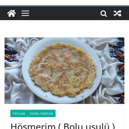
TATLILAR
YEMEK TARIFLERI
Höşmerim ( Bolu usulü )