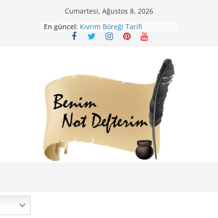
Skip
Cumartesi, Ağustos 8, 2026
Mirik Köfte Tarifi – Sivas
to
En güncel:
Kıvrım Böreği Tarifi
content
Karabuğday Pilavı Tarifi
Bolama ( Lok Lok Pilavı ) Tarifi
Nohutlu Pirinç Pilavı Tarifi