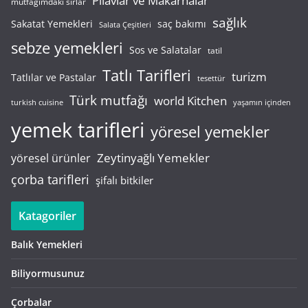
Pilavlar ve Makarnalar
mutfağımdaki sırlar
sağlık
saç bakımı
Sakatat Yemekleri
Salata Çeşitleri
sebze yemekleri
Sos ve Salatalar
tatil
Tatlı Tarifleri
turizm
Tatlılar ve Pastalar
tesettür
Türk mutfağı
world Kitchen
turkish cuisine
yaşamın içinden
yemek tarifleri
yöresel yemekler
Zeytinyağlı Yemekler
yöresel ürünler
çorba tarifleri
şifalı bitkiler
Katagoriler
Balık Yemekleri
Biliyormusunuz
Çorbalar