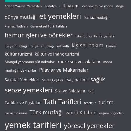
cilt bakımı
cilt bakımı ve moda
antalya
Adana Yöresel Yemekleri
doğa
et yemekleri
dünya mutfağı
fransız mutfağı
Fransız Tatlıları
Geleneksel Türk Tatlıları
hamur işleri ve börekler
istanbul'un tarihi yerleri
kişisel bakım
italyan mutfağı
italya mutfağı
kahvaltı
konya
kültür turizmi
kültür ve inanç turizmi
meze sos ve salatalar
Mangal yapmanın püf noktaları
moda
Pilavlar ve Makarnalar
mutfağımdaki sırlar
sağlık
saç bakımı
Sakatat Yemekleri
Salata Çeşitleri
sebze yemekleri
Sos ve Salatalar
tatil
Tatlı Tarifleri
turizm
Tatlılar ve Pastalar
tesettür
Türk mutfağı
world Kitchen
turkish cuisine
yaşamın içinden
yemek tarifleri
yöresel yemekler