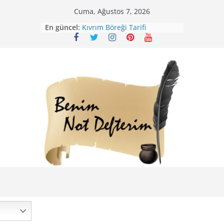
Skip
Cuma, Ağustos 7, 2026
Mirik Köfte Tarifi – Sivas
to
En güncel:
Kıvrım Böreği Tarifi
content
Karabuğday Pilavı Tarifi
Bolama ( Lok Lok Pilavı ) Tarifi
Nohutlu Pirinç Pilavı Tarifi