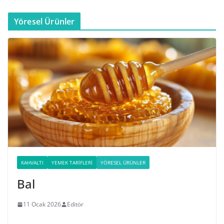
Yöresel Ürünler
KAHVALTI
YEMEK TARIFLERI
YÖRESEL ÜRÜNLER
Bal
11 Ocak 2026
Editör