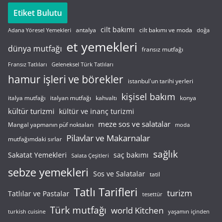
Etiket Bulutu
cilt bakımı
cilt bakımı ve moda
antalya
Adana Yöresel Yemekleri
doğa
et yemekleri
dünya mutfağı
fransız mutfağı
Fransız Tatlıları
Geleneksel Türk Tatlıları
hamur işleri ve börekler
istanbul'un tarihi yerleri
kişisel bakım
italyan mutfağı
italya mutfağı
kahvaltı
konya
kültür turizmi
kültür ve inanç turizmi
meze sos ve salatalar
Mangal yapmanın püf noktaları
moda
Pilavlar ve Makarnalar
mutfağımdaki sırlar
sağlık
saç bakımı
Sakatat Yemekleri
Salata Çeşitleri
sebze yemekleri
Sos ve Salatalar
tatil
Tatlı Tarifleri
turizm
Tatlılar ve Pastalar
tesettür
Türk mutfağı
world Kitchen
turkish cuisine
yaşamın içinden