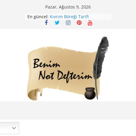
Skip
Pazar, Ağustos 9, 2026
to
En güncel:
Kıvrım Böreği Tarifi
content
Karabuğday Pilavı Tarifi
Bolama ( Lok Lok Pilavı ) Tarifi
Nohutlu Pirinç Pilavı Tarifi
Mirik Köfte Tarifi – Sivas