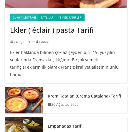
DÜNYA MUTFAĞI
TATLILAR
YEMEK TARIFLERI
Ekler ( éclair ) pasta Tarifi
24 Eylül 2025
Editör
Ekler hakkında bilinen çok az şeyden biri, 19. yüzyılın
sonlarında Fransa’da çıktığıdır. Birçok yemek
tarihçisi eklerin ilk olarak Fransız kraliyet ailesinin ünlü
hamur
Krem Katalan (Crema Catalana) Tarifi
30 Ağustos 2025
Empanadas Tarifi