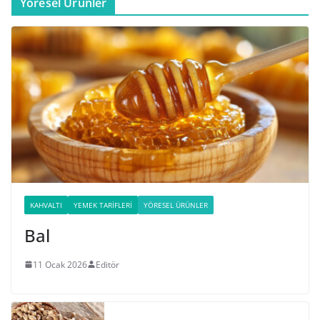
Yöresel Ürünler
KAHVALTI
YEMEK TARIFLERI
YÖRESEL ÜRÜNLER
Bal
11 Ocak 2026
Editör