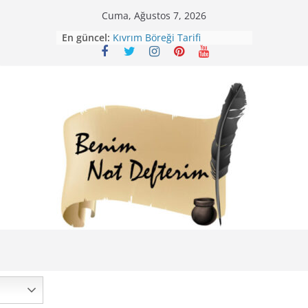
Skip
Cuma, Ağustos 7, 2026
to
En güncel:
Kıvrım Böreği Tarifi
content
Karabuğday Pilavı Tarifi
Bolama ( Lok Lok Pilavı ) Tarifi
Nohutlu Pirinç Pilavı Tarifi
Mirik Köfte Tarifi – Sivas