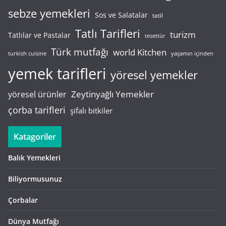
sebze yemekleri
Sos ve Salatalar
tatil
Tatlı Tarifleri
turizm
Tatlılar ve Pastalar
tesettür
Türk mutfağı
world Kitchen
turkish cuisine
yaşamın içinden
yemek tarifleri
yöresel yemekler
Zeytinyağlı Yemekler
yöresel ürünler
çorba tarifleri
şifalı bitkiler
Katagoriler
Balık Yemekleri
Biliyormusunuz
Çorbalar
Dünya Mutfağı