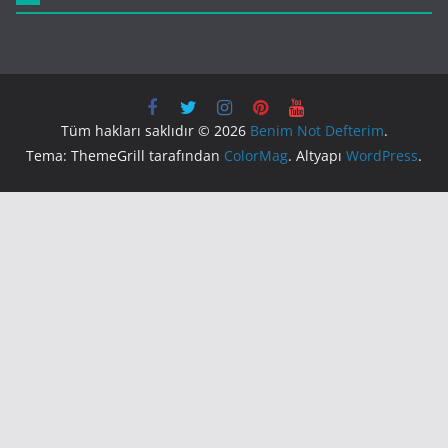
Tüm hakları saklıdır © 2026
Benim Not Defterim
.
Tema: ThemeGrill tarafından
ColorMag
. Altyapı
WordPress
.