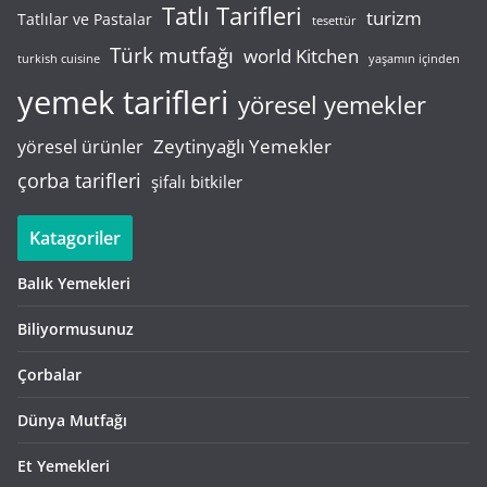
Tatlı Tarifleri
turizm
Tatlılar ve Pastalar
tesettür
Türk mutfağı
world Kitchen
turkish cuisine
yaşamın içinden
yemek tarifleri
yöresel yemekler
Zeytinyağlı Yemekler
yöresel ürünler
çorba tarifleri
şifalı bitkiler
Katagoriler
Balık Yemekleri
Biliyormusunuz
Çorbalar
Dünya Mutfağı
Et Yemekleri