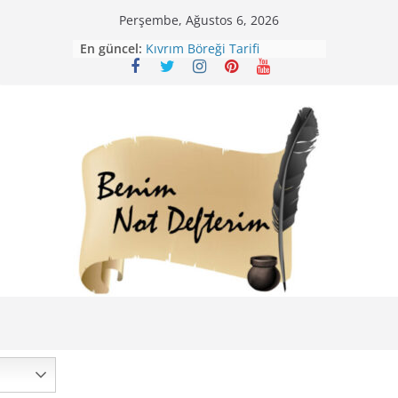
Skip
Perşembe, Ağustos 6, 2026
to
En güncel:
Kıvrım Böreği Tarifi
content
Karabuğday Pilavı Tarifi
Bolama ( Lok Lok Pilavı ) Tarifi
Nohutlu Pirinç Pilavı Tarifi
Mirik Köfte Tarifi – Sivas