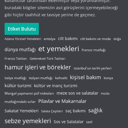
kullanıcılar tarafından eklenmiştir veya yorumlanmıştır.
buradaki bilgiler sitemizin asıl görüşlerini içermeyebileceği
gibi hiçbir taahhüt ve tavsiye yerine de geçmez.
Etiket Bulutu
cilt bakımı
cilt bakımı ve moda
antalya
Adana Yöresel Yemekleri
doğa
et yemekleri
dünya mutfağı
fransız mutfağı
Fransız Tatlıları
Geleneksel Türk Tatlıları
hamur işleri ve börekler
istanbul'un tarihi yerleri
kişisel bakım
italyan mutfağı
italya mutfağı
kahvaltı
konya
kültür turizmi
kültür ve inanç turizmi
meze sos ve salatalar
Mangal yapmanın püf noktaları
moda
Pilavlar ve Makarnalar
mutfağımdaki sırlar
sağlık
saç bakımı
Sakatat Yemekleri
Salata Çeşitleri
sebze yemekleri
Sos ve Salatalar
tatil