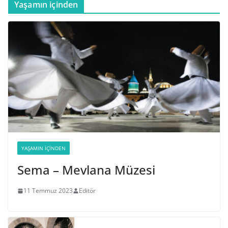
Yaşamın içinden
YAŞAMIN İÇINDEN
Sema – Mevlana Müzesi
11 Temmuz 2023
Editör