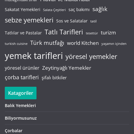
sağlık
saç bakımı
Sakatat Yemekleri
Salata Çeşitleri
sebze yemekleri
Sos ve Salatalar
tatil
Tatlı Tarifleri
turizm
Tatlılar ve Pastalar
tesettür
Türk mutfağı
world Kitchen
turkish cuisine
yaşamın içinden
yemek tarifleri
yöresel yemekler
Zeytinyağlı Yemekler
yöresel ürünler
çorba tarifleri
şifalı bitkiler
Katagoriler
Balık Yemekleri
Biliyormusunuz
Çorbalar