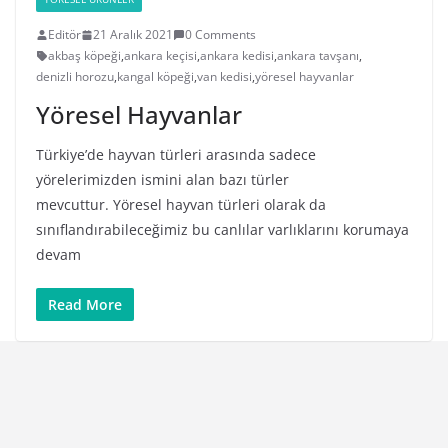
Editör
21 Aralık 2021
0 Comments
akbaş köpeği
,
ankara keçisi
,
ankara kedisi
,
ankara tavşanı
,
denizli horozu
,
kangal köpeği
,
van kedisi
,
yöresel hayvanlar
Yöresel Hayvanlar
Türkiye’de hayvan türleri arasında sadece
yörelerimizden ismini alan bazı türler
mevcuttur. Yöresel hayvan türleri olarak da
sınıflandırabileceğimiz bu canlılar varlıklarını korumaya
devam
Read More