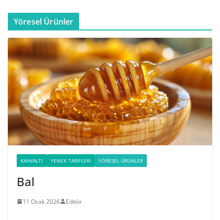
Yöresel Ürünler
KAHVALTI
YEMEK TARIFLERI
YÖRESEL ÜRÜNLER
Bal
11 Ocak 2026
Editör