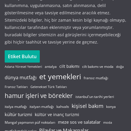
kullanımına, uygulanmasına, satın alınmasına, delil
gösterilmesine veya tavsiye edilmesine aracılık etmez.
Sitemizdeki bilgiler, hiç bir zaman kesin bilgi kaynağı olmayıp,
kullanıcılar tarafından eklenmiştir veya yorumlanmıştır.
buradaki bilgiler sitemizin asıl görüşlerini içermeyebileceği
gibi hiçbir taahhüt ve tavsiye yerine de geçmez.
Etiket Bulutu
cilt bakımı
cilt bakımı ve moda
antalya
Adana Yöresel Yemekleri
doğa
et yemekleri
dünya mutfağı
fransız mutfağı
Fransız Tatlıları
Geleneksel Türk Tatlıları
hamur işleri ve börekler
istanbul'un tarihi yerleri
kişisel bakım
italyan mutfağı
italya mutfağı
kahvaltı
konya
kültür turizmi
kültür ve inanç turizmi
meze sos ve salatalar
Mangal yapmanın püf noktaları
moda
Pilavlar ve Makarnalar
mutfağımdaki sırlar