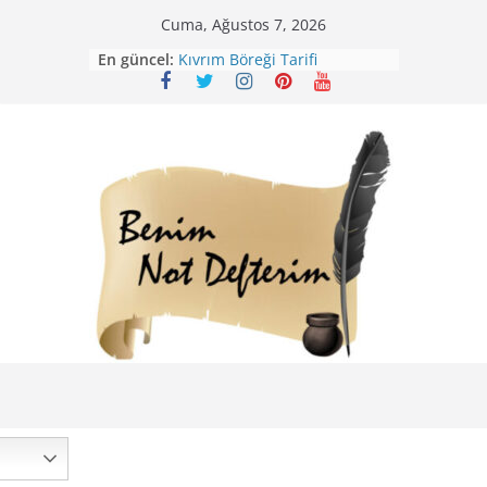
Skip
Cuma, Ağustos 7, 2026
to
Mirik Köfte Tarifi – Sivas
En güncel:
Kıvrım Böreği Tarifi
content
Karabuğday Pilavı Tarifi
Bolama ( Lok Lok Pilavı ) Tarifi
Nohutlu Pirinç Pilavı Tarifi