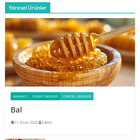
Yöresel Ürünler
KAHVALTI
YEMEK TARIFLERI
YÖRESEL ÜRÜNLER
Bal
11 Ocak 2026
Editör