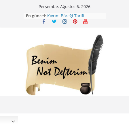
Skip
Perşembe, Ağustos 6, 2026
Mirik Köfte Tarifi – Sivas
to
En güncel:
Kıvrım Böreği Tarifi
content
Karabuğday Pilavı Tarifi
Bolama ( Lok Lok Pilavı ) Tarifi
Nohutlu Pirinç Pilavı Tarifi