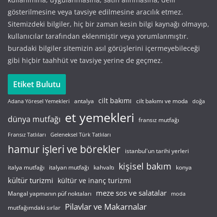
gösterilmesine veya tavsiye edilmesine aracılık etmez.
Sitemizdeki bilgiler, hiç bir zaman kesin bilgi kaynağı olmayıp,
kullanıcılar tarafından eklenmiştir veya yorumlanmıştır.
buradaki bilgiler sitemizin asıl görüşlerini içermeyebileceği
gibi hiçbir taahhüt ve tavsiye yerine de geçmez.
Etiket Bulutu
cilt bakımı
cilt bakımı ve moda
antalya
Adana Yöresel Yemekleri
doğa
et yemekleri
dünya mutfağı
fransız mutfağı
Fransız Tatlıları
Geleneksel Türk Tatlıları
hamur işleri ve börekler
istanbul'un tarihi yerleri
kişisel bakım
italyan mutfağı
italya mutfağı
kahvaltı
konya
kültür turizmi
kültür ve inanç turizmi
meze sos ve salatalar
Mangal yapmanın püf noktaları
moda
Pilavlar ve Makarnalar
mutfağımdaki sırlar