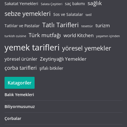
sağlık
saç bakımı
Sakatat Yemekleri
Salata Çeşitleri
sebze yemekleri
Sos ve Salatalar
tatil
Tatlı Tarifleri
turizm
Tatlılar ve Pastalar
tesettür
Türk mutfağı
world Kitchen
turkish cuisine
yaşamın içinden
yemek tarifleri
yöresel yemekler
Zeytinyağlı Yemekler
yöresel ürünler
çorba tarifleri
şifalı bitkiler
Katagoriler
Balık Yemekleri
Biliyormusunuz
Çorbalar