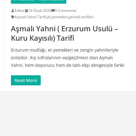
Editör
14 Ocak 2026
0 Comments
Aşmalı Yahni Tarifi
,
et yemekleri
,
yemek tarifleri
Aşmalı Yahni ( Erzurum Usulü –
Kuru Kayısılı) Tarifi
Erzurum mutfağı, et yemekleri ve zengin yahnileriyle
ünlüdür. Kış sofralarının vazgeçilmezi olan Aşmalı
Yahni, hem doyurucu hem de tatlı‑ekşi dengesiyle farklı
Read More