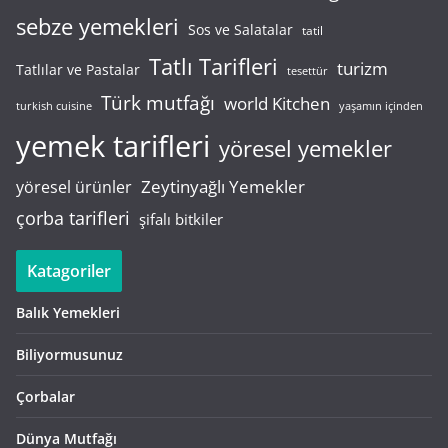
sebze yemekleri
Sos ve Salatalar
tatil
Tatlı Tarifleri
turizm
Tatlılar ve Pastalar
tesettür
Türk mutfağı
world Kitchen
turkish cuisine
yaşamın içinden
yemek tarifleri
yöresel yemekler
Zeytinyağlı Yemekler
yöresel ürünler
çorba tarifleri
şifalı bitkiler
Katagoriler
Balık Yemekleri
Biliyormusunuz
Çorbalar
Dünya Mutfağı