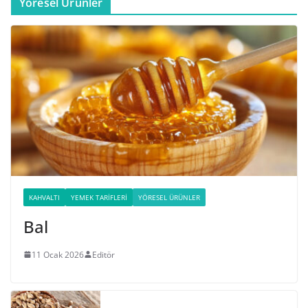
Yöresel Ürünler
KAHVALTI
YEMEK TARIFLERI
YÖRESEL ÜRÜNLER
Bal
11 Ocak 2026
Editör