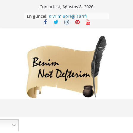
Skip
Cumartesi, Ağustos 8, 2026
to
En güncel:
Kıvrım Böreği Tarifi
content
Karabuğday Pilavı Tarifi
Bolama ( Lok Lok Pilavı ) Tarifi
Nohutlu Pirinç Pilavı Tarifi
Mirik Köfte Tarifi – Sivas