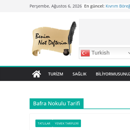
Skip
En güncel:
Kıvrım Böreği
Perşembe, Ağustos 6, 2026
to
Karabuğday P
Bolama ( Lok 
content
Nohutlu Pirin
Mirik Köfte T
Turkish
TURIZM
SAĞLIK
BILIYORMUSUNU
Bafra Nokulu Tarifi
TATLILAR
YEMEK TARIFLERI