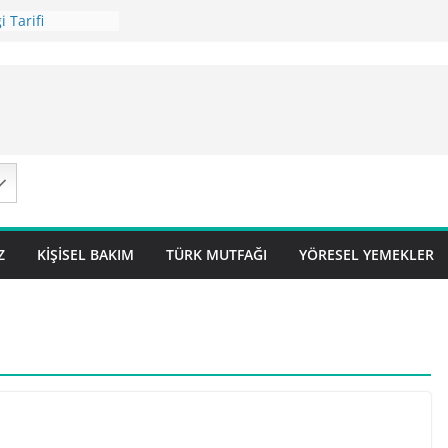
 Tarifi
ilavı Tarifi
Lok Pilavı ) Tarifi
ç Pilavı Tarifi
arifi – Sivas
Z
KIŞISEL BAKIM
TÜRK MUTFAĞI
YÖRESEL YEMEKLER