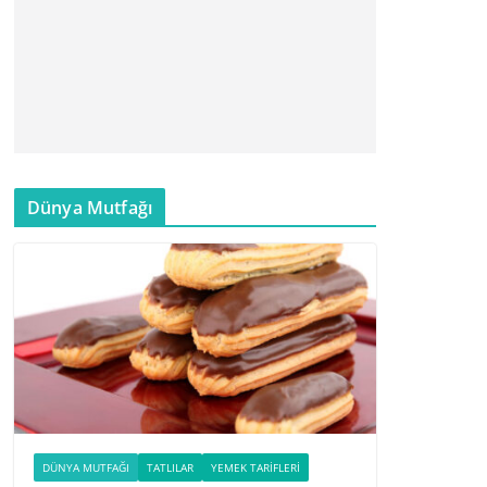
Dünya Mutfağı
DÜNYA MUTFAĞI
TATLILAR
YEMEK TARIFLERI