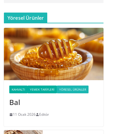
Yöresel Ürünler
KAHVALTI
YEMEK TARIFLERI
YÖRESEL ÜRÜNLER
Bal
11 Ocak 2026
Editör