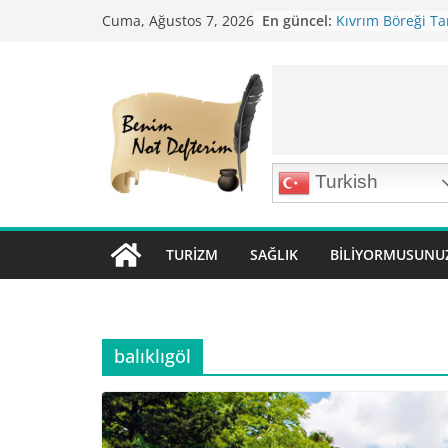
Skip
En güncel:
Kıvrım Böreği Tar
Cuma, Ağustos 7, 2026
to
Karabuğday Pilavı
Bolama ( Lok Lok P
content
Nohutlu Pirinç Pil
Mirik Köfte Tarifi
Turkish
TURIZM
SAĞLIK
BILIYORMUSUNU
balıklıgöl