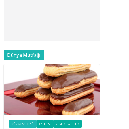
Dünya Mutfağı
DÜNYA MUTFAĞI
TATLILAR
YEMEK TARIFLERI