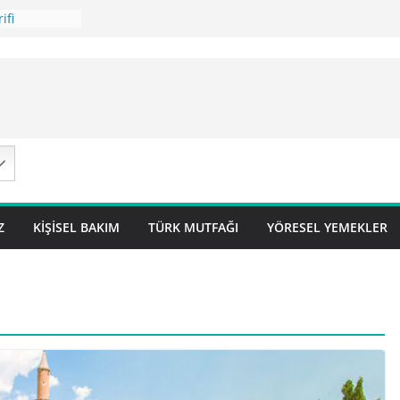
ifi
 Tarifi
ilavı ) Tarifi
avı Tarifi
 – Sivas
Z
KIŞISEL BAKIM
TÜRK MUTFAĞI
YÖRESEL YEMEKLER