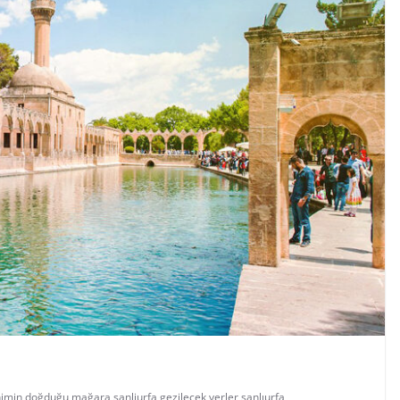
ahimin doğduğu mağara
,
sanliurfa gezilecek yerler
,
şanlıurfa