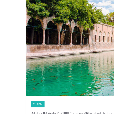
TURIZM
Editör
4 Aralık 2023
0 Comments
balıklıgöl
,
Hz. ibr