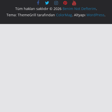
Tüm hakları saklıdır © 2026
Benim Not Defterim
.
Tema: ThemeGrill tarafından
ColorMag
. Altyapı
WordPress
.