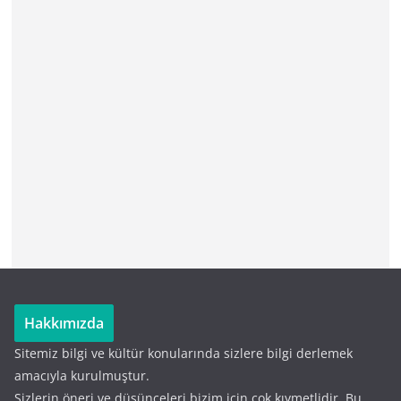
Hakkımızda
Sitemiz bilgi ve kültür konularında sizlere bilgi derlemek
amacıyla kurulmuştur.
Sizlerin öneri ve düşünceleri bizim için çok kıymetlidir. Bu