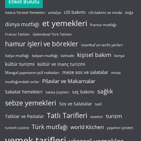
Etiket Bulutu
cilt bakımı
cilt bakımı ve moda
antalya
Adana Yöresel Yemekleri
doğa
et yemekleri
dünya mutfağı
fransız mutfağı
Fransız Tatlıları
Geleneksel Türk Tatlıları
hamur işleri ve börekler
istanbul'un tarihi yerleri
kişisel bakım
italyan mutfağı
italya mutfağı
kahvaltı
konya
kültür turizmi
kültür ve inanç turizmi
meze sos ve salatalar
Mangal yapmanın püf noktaları
moda
Pilavlar ve Makarnalar
mutfağımdaki sırlar
sağlık
saç bakımı
Sakatat Yemekleri
Salata Çeşitleri
sebze yemekleri
Sos ve Salatalar
tatil
Tatlı Tarifleri
turizm
Tatlılar ve Pastalar
tesettür
Türk mutfağı
world Kitchen
turkish cuisine
yaşamın içinden
yemek tarifleri