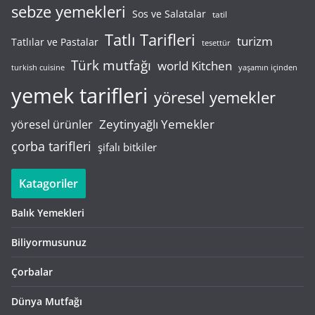
sebze yemekleri
Sos ve Salatalar
tatil
Tatlı Tarifleri
turizm
Tatlılar ve Pastalar
tesettür
Türk mutfağı
world Kitchen
turkish cuisine
yaşamın içinden
yemek tarifleri
yöresel yemekler
Zeytinyağlı Yemekler
yöresel ürünler
çorba tarifleri
şifalı bitkiler
Katagoriler
Balık Yemekleri
Biliyormusunuz
Çorbalar
Dünya Mutfağı