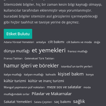
Sitemizdeki bilgiler, hiç bir zaman kesin bilgi kaynağı olmayıp,
kullanıcılar tarafından eklenmiştir veya yorumlanmıştır.
buradaki bilgiler sitemizin asıl görüşlerini içermeyebileceği
gibi hiçbir taahhüt ve tavsiye yerine de geçmez.
Etiket Bulutu
cilt bakımı
cilt bakımı ve moda
antalya
Adana Yöresel Yemekleri
doğa
et yemekleri
dünya mutfağı
fransız mutfağı
Fransız Tatlıları
Geleneksel Türk Tatlıları
hamur işleri ve börekler
istanbul'un tarihi yerleri
kişisel bakım
italyan mutfağı
italya mutfağı
kahvaltı
konya
kültür turizmi
kültür ve inanç turizmi
meze sos ve salatalar
Mangal yapmanın püf noktaları
moda
Pilavlar ve Makarnalar
mutfağımdaki sırlar
sağlık
saç bakımı
Sakatat Yemekleri
Salata Çeşitleri