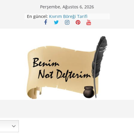
Skip
Perşembe, Ağustos 6, 2026
to
En güncel:
Kıvrım Böreği Tarifi
content
Karabuğday Pilavı Tarifi
Bolama ( Lok Lok Pilavı ) Tarifi
Nohutlu Pirinç Pilavı Tarifi
Mirik Köfte Tarifi – Sivas