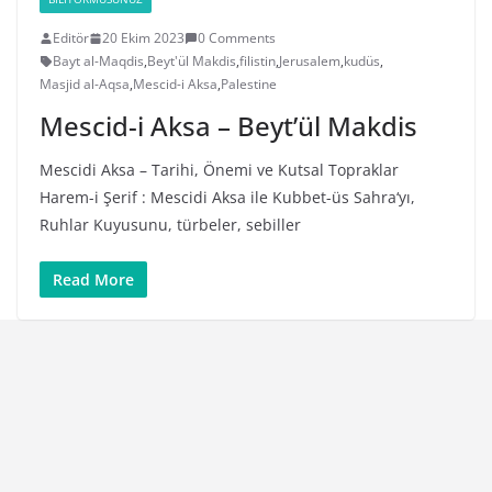
Editör
20 Ekim 2023
0 Comments
Bayt al-Maqdis
,
Beyt'ül Makdis
,
filistin
,
Jerusalem
,
kudüs
,
Masjid al-Aqsa
,
Mescid-i Aksa
,
Palestine
Mescid-i Aksa – Beyt’ül Makdis
Mescidi Aksa – Tarihi, Önemi ve Kutsal Topraklar
Harem-i Şerif : Mescidi Aksa ile Kubbet-üs Sahra‘yı,
Ruhlar Kuyusunu, türbeler, sebiller
Read More