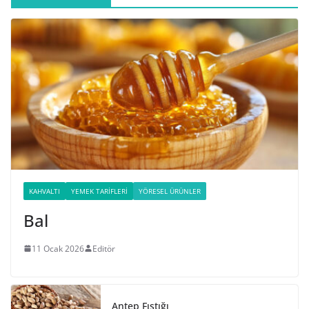
KAHVALTI
YEMEK TARIFLERI
YÖRESEL ÜRÜNLER
Bal
11 Ocak 2026
Editör
Antep Fıstığı