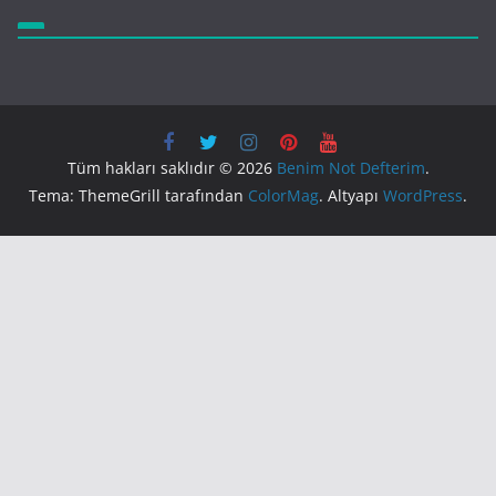
Tüm hakları saklıdır © 2026
Benim Not Defterim
.
Tema: ThemeGrill tarafından
ColorMag
. Altyapı
WordPress
.