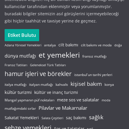
kullanıcılar tarafından eklenmiştir veya yorumlanmıştır.
buradaki bilgiler sitemizin asıl görüşlerini içermeyebileceği
gibi hiçbir taahhüt ve tavsiye yerine de geçmez.
Etiket Bulutu
cilt bakımı
cilt bakımı ve moda
antalya
Adana Yöresel Yemekleri
doğa
et yemekleri
dünya mutfağı
fransız mutfağı
Fransız Tatlıları
Geleneksel Türk Tatlıları
hamur işleri ve börekler
istanbul'un tarihi yerleri
kişisel bakım
italyan mutfağı
italya mutfağı
kahvaltı
konya
kültür turizmi
kültür ve inanç turizmi
meze sos ve salatalar
Mangal yapmanın püf noktaları
moda
Pilavlar ve Makarnalar
mutfağımdaki sırlar
sağlık
saç bakımı
Sakatat Yemekleri
Salata Çeşitleri
sebze yemekleri
Sos ve Salatalar
tatil