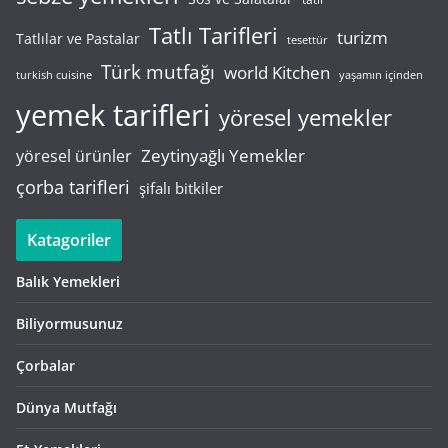
Tatlı Tarifleri
turizm
Tatlılar ve Pastalar
tesettür
Türk mutfağı
world Kitchen
turkish cuisine
yaşamın içinden
yemek tarifleri
yöresel yemekler
Zeytinyağlı Yemekler
yöresel ürünler
çorba tarifleri
şifalı bitkiler
Katagoriler
Balık Yemekleri
Biliyormusunuz
Çorbalar
Dünya Mutfağı