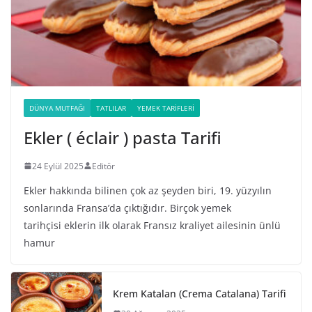
DÜNYA MUTFAĞI
TATLILAR
YEMEK TARIFLERI
Ekler ( éclair ) pasta Tarifi
24 Eylül 2025
Editör
Ekler hakkında bilinen çok az şeyden biri, 19. yüzyılın
sonlarında Fransa’da çıktığıdır. Birçok yemek
tarihçisi eklerin ilk olarak Fransız kraliyet ailesinin ünlü
hamur
Krem Katalan (Crema Catalana) Tarifi