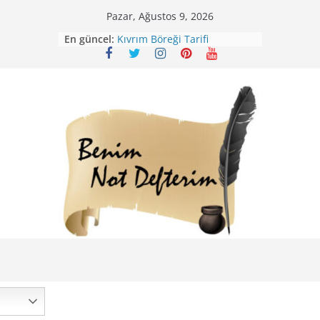
Skip
Pazar, Ağustos 9, 2026
Mirik Köfte Tarifi – Sivas
to
En güncel:
Kıvrım Böreği Tarifi
content
Karabuğday Pilavı Tarifi
Bolama ( Lok Lok Pilavı ) Tarifi
Nohutlu Pirinç Pilavı Tarifi