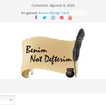
Skip
Cumartesi, Ağustos 8, 2026
Mirik Köfte Tarifi – Sivas
to
En güncel:
Kıvrım Böreği Tarifi
content
Karabuğday Pilavı Tarifi
Bolama ( Lok Lok Pilavı ) Tarifi
Nohutlu Pirinç Pilavı Tarifi