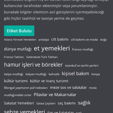
kullanıcılar tarafından eklenmiştir veya yorumlanmıştır.
buradaki bilgiler sitemizin asıl görüşlerini içermeyebileceği
gibi hiçbir taahhüt ve tavsiye yerine de geçmez.
Etiket Bulutu
cilt bakımı
cilt bakımı ve moda
antalya
Adana Yöresel Yemekleri
doğa
et yemekleri
dünya mutfağı
fransız mutfağı
Fransız Tatlıları
Geleneksel Türk Tatlıları
hamur işleri ve börekler
istanbul'un tarihi yerleri
kişisel bakım
italyan mutfağı
italya mutfağı
kahvaltı
konya
kültür turizmi
kültür ve inanç turizmi
meze sos ve salatalar
Mangal yapmanın püf noktaları
moda
Pilavlar ve Makarnalar
mutfağımdaki sırlar
sağlık
saç bakımı
Sakatat Yemekleri
Salata Çeşitleri
sebze yemekleri
Sos ve Salatalar
tatil