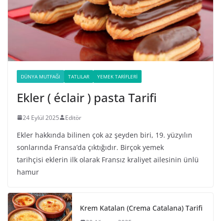
DÜNYA MUTFAĞI
TATLILAR
YEMEK TARIFLERI
Ekler ( éclair ) pasta Tarifi
24 Eylül 2025
Editör
Ekler hakkında bilinen çok az şeyden biri, 19. yüzyılın
sonlarında Fransa’da çıktığıdır. Birçok yemek
tarihçisi eklerin ilk olarak Fransız kraliyet ailesinin ünlü
hamur
Krem Katalan (Crema Catalana) Tarifi