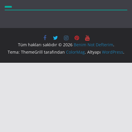
Tüm hakları saklıdır © 2026
Benim Not Defterim
.
Tema: ThemeGrill tarafından
ColorMag
. Altyapı
WordPress
.