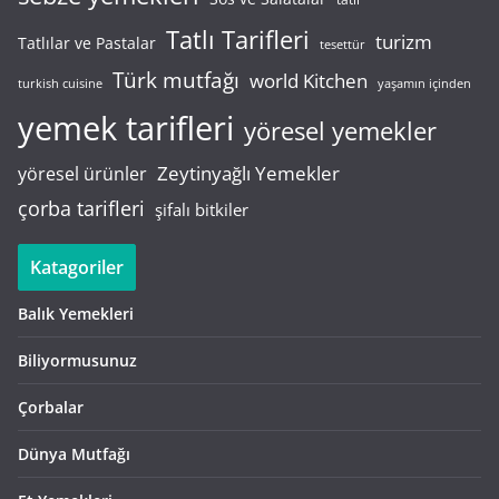
Tatlı Tarifleri
turizm
Tatlılar ve Pastalar
tesettür
Türk mutfağı
world Kitchen
turkish cuisine
yaşamın içinden
yemek tarifleri
yöresel yemekler
Zeytinyağlı Yemekler
yöresel ürünler
çorba tarifleri
şifalı bitkiler
Katagoriler
Balık Yemekleri
Biliyormusunuz
Çorbalar
Dünya Mutfağı