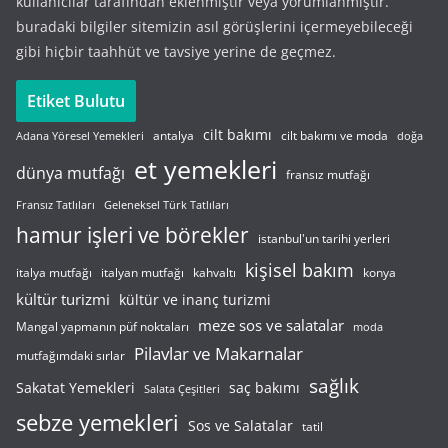
kullanıcılar tarafından eklenmiştir veya yorumlanmıştır.
buradaki bilgiler sitemizin asıl görüşlerini içermeyebileceği
gibi hiçbir taahhüt ve tavsiye yerine de geçmez.
Etiket Bulutu
cilt bakımı
cilt bakımı ve moda
antalya
Adana Yöresel Yemekleri
doğa
et yemekleri
dünya mutfağı
fransız mutfağı
Fransız Tatlıları
Geleneksel Türk Tatlıları
hamur işleri ve börekler
istanbul'un tarihi yerleri
kişisel bakım
italyan mutfağı
italya mutfağı
kahvaltı
konya
kültür turizmi
kültür ve inanç turizmi
meze sos ve salatalar
Mangal yapmanın püf noktaları
moda
Pilavlar ve Makarnalar
mutfağımdaki sırlar
sağlık
saç bakımı
Sakatat Yemekleri
Salata Çeşitleri
sebze yemekleri
Sos ve Salatalar
tatil