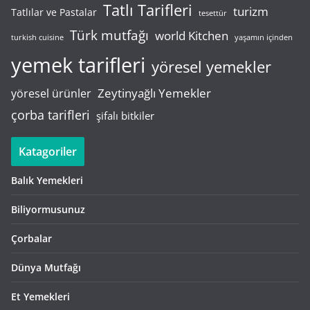
Tatlı Tarifleri
turizm
Tatlılar ve Pastalar
tesettür
Türk mutfağı
world Kitchen
turkish cuisine
yaşamın içinden
yemek tarifleri
yöresel yemekler
Zeytinyağlı Yemekler
yöresel ürünler
çorba tarifleri
şifalı bitkiler
Katagoriler
Balık Yemekleri
Biliyormusunuz
Çorbalar
Dünya Mutfağı
Et Yemekleri