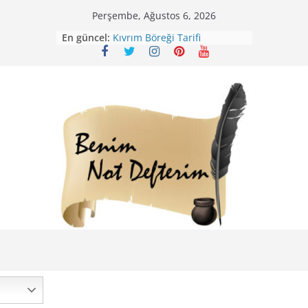
Skip
Perşembe, Ağustos 6, 2026
to
En güncel:
Kıvrım Böreği Tarifi
content
Karabuğday Pilavı Tarifi
Bolama ( Lok Lok Pilavı ) Tarifi
Nohutlu Pirinç Pilavı Tarifi
Mirik Köfte Tarifi – Sivas