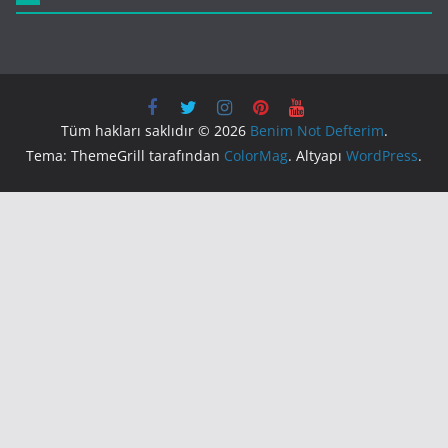
Tüm hakları saklıdır © 2026
Benim Not Defterim
.
Tema: ThemeGrill tarafından
ColorMag
. Altyapı
WordPress
.