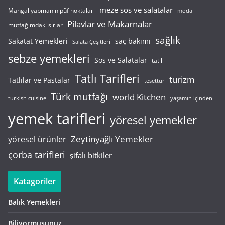
meze sos ve salatalar
Mangal yapmanın püf noktaları
moda
Pilavlar ve Makarnalar
mutfağımdaki sırlar
sağlık
saç bakımı
Sakatat Yemekleri
Salata Çeşitleri
sebze yemekleri
Sos ve Salatalar
tatil
Tatlı Tarifleri
turizm
Tatlılar ve Pastalar
tesettür
Türk mutfağı
world Kitchen
turkish cuisine
yaşamın içinden
yemek tarifleri
yöresel yemekler
Zeytinyağlı Yemekler
yöresel ürünler
çorba tarifleri
şifalı bitkiler
Katagoriler
Balık Yemekleri
Biliyormusunuz