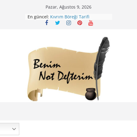
Skip
Pazar, Ağustos 9, 2026
to
En güncel:
Kıvrım Böreği Tarifi
content
Karabuğday Pilavı Tarifi
Bolama ( Lok Lok Pilavı ) Tarifi
Nohutlu Pirinç Pilavı Tarifi
Mirik Köfte Tarifi – Sivas