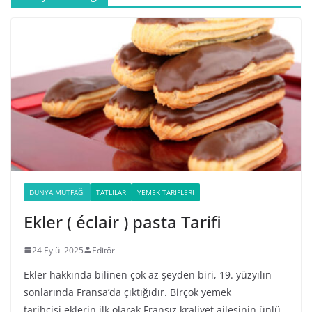
DÜNYA MUTFAĞI
TATLILAR
YEMEK TARIFLERI
Ekler ( éclair ) pasta Tarifi
24 Eylül 2025
Editör
Ekler hakkında bilinen çok az şeyden biri, 19. yüzyılın
sonlarında Fransa’da çıktığıdır. Birçok yemek
tarihçisi eklerin ilk olarak Fransız kraliyet ailesinin ünlü