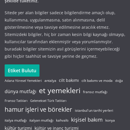
şekilde tüketiniz.
Sitede yer alan bilgiler sadece bilgilendirme amaçlı olup,
kullanımına, uygulanmasına, satın alınmasına, delil
gösterilmesine veya tavsiye edilmesine aracılık etmez.
Sitemizdeki bilgiler, hiç bir zaman kesin bilgi kaynağı olmayıp,
kullanıcılar tarafından eklenmiştir veya yorumlanmıştır.
buradaki bilgiler sitemizin asıl görüşlerini içermeyebileceği
gibi hiçbir taahhüt ve tavsiye yerine de geçmez.
Etiket Bulutu
cilt bakımı
cilt bakımı ve moda
antalya
Adana Yöresel Yemekleri
doğa
et yemekleri
dünya mutfağı
fransız mutfağı
Fransız Tatlıları
Geleneksel Türk Tatlıları
hamur işleri ve börekler
istanbul'un tarihi yerleri
kişisel bakım
italyan mutfağı
italya mutfağı
kahvaltı
konya
kültür turizmi
kültür ve inanç turizmi