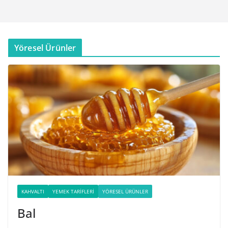
Yöresel Ürünler
KAHVALTI
YEMEK TARIFLERI
YÖRESEL ÜRÜNLER
Bal