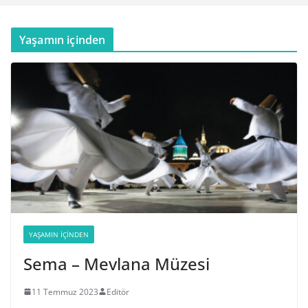
Yaşamın içinden
YAŞAMIN İÇINDEN
Sema – Mevlana Müzesi
11 Temmuz 2023
Editör