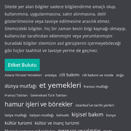
Sitede yer alan bilgiler sadece bilgilendirme amaçlı olup,
kullanımına, uygulanmasına, satın alınmasına, delil
gösterilmesine veya tavsiye edilmesine aracılık etmez.
Sitemizdeki bilgiler, hiç bir zaman kesin bilgi kaynağı olmayıp,
kullanıcılar tarafından eklenmiştir veya yorumlanmıştır.
buradaki bilgiler sitemizin asıl görüşlerini içermeyebileceği
gibi hiçbir taahhüt ve tavsiye yerine de geçmez.
Etiket Bulutu
cilt bakımı
cilt bakımı ve moda
antalya
Adana Yöresel Yemekleri
doğa
et yemekleri
dünya mutfağı
fransız mutfağı
Fransız Tatlıları
Geleneksel Türk Tatlıları
hamur işleri ve börekler
istanbul'un tarihi yerleri
kişisel bakım
italyan mutfağı
italya mutfağı
kahvaltı
konya
kültür turizmi
kültür ve inanç turizmi
meze sos ve salatalar
Mangal yapmanın püf noktaları
moda