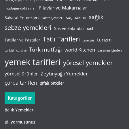
Pilavlar ve Makarnalar
mutfağımdaki sırlar
sağlık
saç bakımı
Sakatat Yemekleri
Salata Çeşitleri
sebze yemekleri
Sos ve Salatalar
tatil
Tatlı Tarifleri
turizm
Tatlılar ve Pastalar
tesettür
Türk mutfağı
world Kitchen
turkish cuisine
yaşamın içinden
yemek tarifleri
yöresel yemekler
Zeytinyağlı Yemekler
yöresel ürünler
çorba tarifleri
şifalı bitkiler
Katagoriler
Balık Yemekleri
Biliyormusunuz