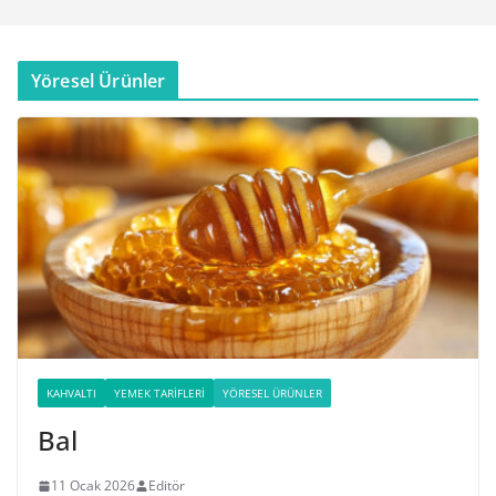
Yöresel Ürünler
KAHVALTI
YEMEK TARIFLERI
YÖRESEL ÜRÜNLER
Bal
11 Ocak 2026
Editör