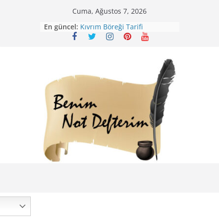
Skip
Cuma, Ağustos 7, 2026
to
En güncel:
Kıvrım Böreği Tarifi
content
Karabuğday Pilavı Tarifi
Bolama ( Lok Lok Pilavı ) Tarifi
Nohutlu Pirinç Pilavı Tarifi
Mirik Köfte Tarifi – Sivas