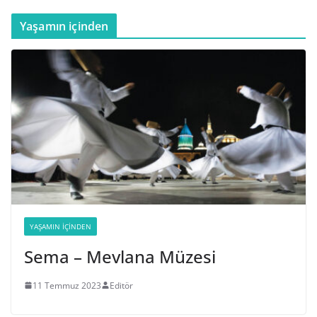
Yaşamın içinden
YAŞAMIN İÇINDEN
Sema – Mevlana Müzesi
11 Temmuz 2023
Editör