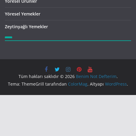
Yöresel Ürünler
Yöresel Yemekler
Zeytinyağlı Yemekler
Tüm hakları saklıdır © 2026
Benim Not Defterim
.
Tema: ThemeGrill tarafından
ColorMag
. Altyapı
WordPress
.