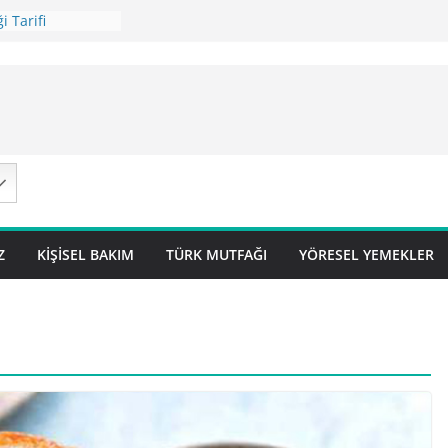
i Tarifi
ilavı Tarifi
Lok Pilavı ) Tarifi
ç Pilavı Tarifi
arifi – Sivas
Z
KIŞISEL BAKIM
TÜRK MUTFAĞI
YÖRESEL YEMEKLER