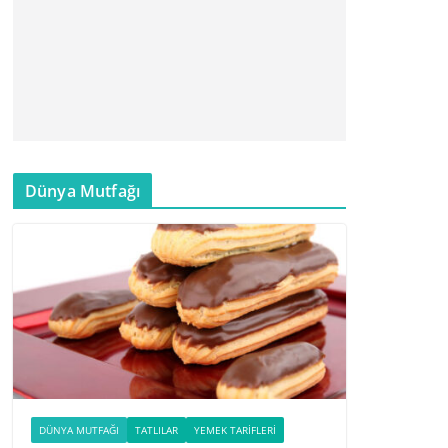
Dünya Mutfağı
DÜNYA MUTFAĞI
TATLILAR
YEMEK TARIFLERI