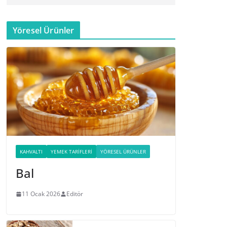
Yöresel Ürünler
KAHVALTI
YEMEK TARIFLERI
YÖRESEL ÜRÜNLER
Bal
11 Ocak 2026
Editör