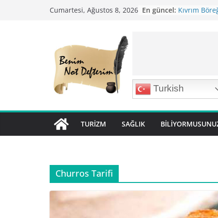
Skip
En güncel:
Kıvrım Böreğ
Cumartesi, Ağustos 8, 2026
to
Karabuğday P
Bolama ( Lok 
content
Nohutlu Pirin
Mirik Köfte T
Turkish
TURIZM
SAĞLIK
BILIYORMUSUNU
Churros Tarifi