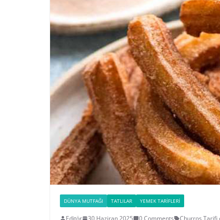
DÜNYA MUTFAĞI
TATLILAR
YEMEK TARIFLERI
Editör
30 Haziran 2025
0 Comments
Churros Tarifi
,