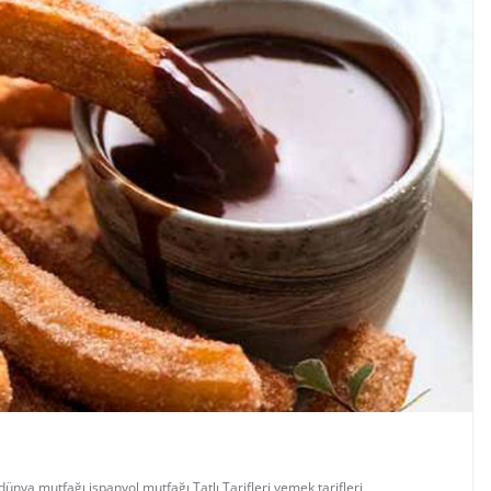
dünya mutfağı
,
ispanyol mutfağı
,
Tatlı Tarifleri
,
yemek tarifleri