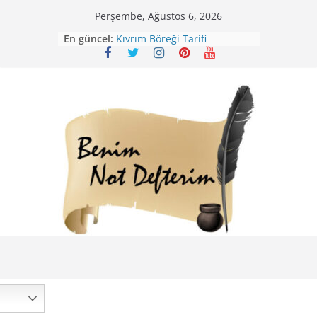
Skip
Perşembe, Ağustos 6, 2026
Mirik Köfte Tarifi – Sivas
to
En güncel:
Kıvrım Böreği Tarifi
content
Karabuğday Pilavı Tarifi
Bolama ( Lok Lok Pilavı ) Tarifi
Nohutlu Pirinç Pilavı Tarifi