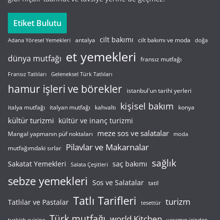
Etiket Bulutu
cilt bakımı
cilt bakımı ve moda
antalya
Adana Yöresel Yemekleri
doğa
et yemekleri
dünya mutfağı
fransız mutfağı
Fransız Tatlıları
Geleneksel Türk Tatlıları
hamur işleri ve börekler
istanbul'un tarihi yerleri
kişisel bakım
italyan mutfağı
italya mutfağı
kahvaltı
konya
kültür turizmi
kültür ve inanç turizmi
meze sos ve salatalar
Mangal yapmanın püf noktaları
moda
Pilavlar ve Makarnalar
mutfağımdaki sırlar
sağlık
saç bakımı
Sakatat Yemekleri
Salata Çeşitleri
sebze yemekleri
Sos ve Salatalar
tatil
Tatlı Tarifleri
turizm
Tatlılar ve Pastalar
tesettür
Türk mutfağı
world Kitchen