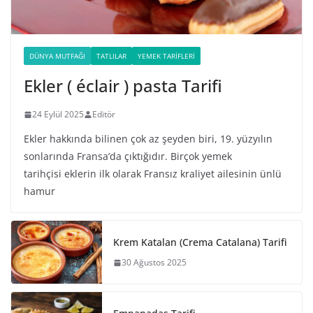
DÜNYA MUTFAĞI
TATLILAR
YEMEK TARIFLERI
Ekler ( éclair ) pasta Tarifi
24 Eylül 2025
Editör
Ekler hakkında bilinen çok az şeyden biri, 19. yüzyılın
sonlarında Fransa’da çıktığıdır. Birçok yemek
tarihçisi eklerin ilk olarak Fransız kraliyet ailesinin ünlü
hamur
Krem Katalan (Crema Catalana) Tarifi
30 Ağustos 2025