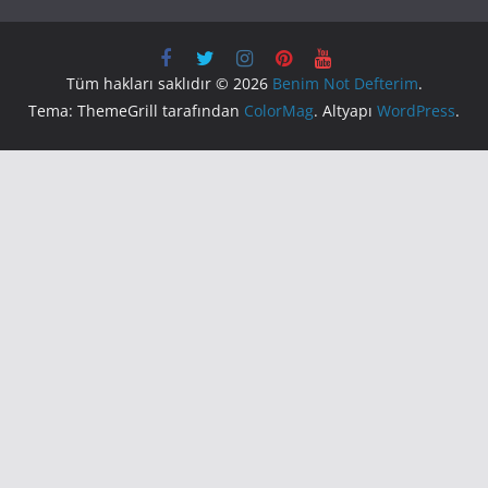
Tüm hakları saklıdır © 2026
Benim Not Defterim
.
Tema: ThemeGrill tarafından
ColorMag
. Altyapı
WordPress
.