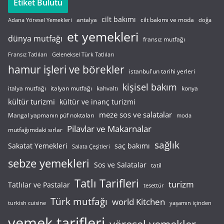
Etiket Bulutu
cilt bakımı
cilt bakımı ve moda
antalya
Adana Yöresel Yemekleri
doğa
et yemekleri
dünya mutfağı
fransız mutfağı
Fransız Tatlıları
Geleneksel Türk Tatlıları
hamur işleri ve börekler
istanbul'un tarihi yerleri
kişisel bakım
italyan mutfağı
italya mutfağı
kahvaltı
konya
kültür turizmi
kültür ve inanç turizmi
meze sos ve salatalar
Mangal yapmanın püf noktaları
moda
Pilavlar ve Makarnalar
mutfağımdaki sırlar
sağlık
saç bakımı
Sakatat Yemekleri
Salata Çeşitleri
sebze yemekleri
Sos ve Salatalar
tatil
Tatlı Tarifleri
turizm
Tatlılar ve Pastalar
tesettür
Türk mutfağı
world Kitchen
turkish cuisine
yaşamın içinden
yemek tarifleri