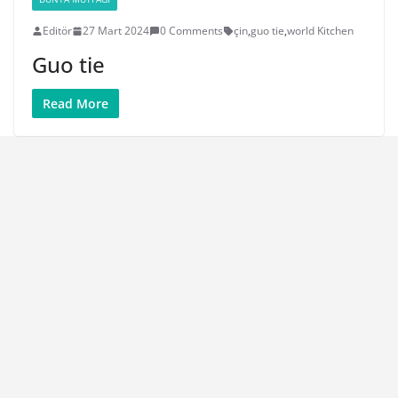
Editör
27 Mart 2024
0 Comments
çin
,
guo tie
,
world Kitchen
Guo tie
Read More