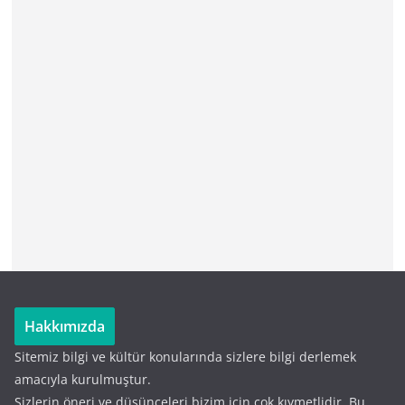
Hakkımızda
Sitemiz bilgi ve kültür konularında sizlere bilgi derlemek
amacıyla kurulmuştur.
Sizlerin öneri ve düşünceleri bizim için çok kıymetlidir. Bu