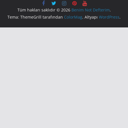
Tüm hakları saklıdır © 2026
Benim Not Defterim
.
Tema: ThemeGrill tarafından
ColorMag
. Altyapı
WordPress
.