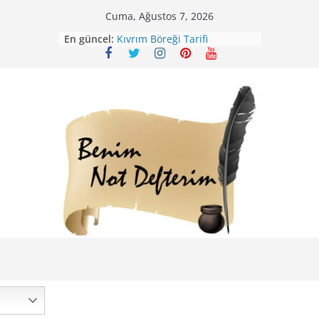
Skip
Cuma, Ağustos 7, 2026
Mirik Köfte Tarifi – Sivas
to
En güncel:
Kıvrım Böreği Tarifi
content
Karabuğday Pilavı Tarifi
Bolama ( Lok Lok Pilavı ) Tarifi
Nohutlu Pirinç Pilavı Tarifi