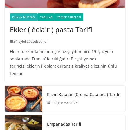
DÜNYA MUTFAĞI
TATLILAR
YEMEK TARIFLERI
Ekler ( éclair ) pasta Tarifi
24 Eylül 2025
Editör
Ekler hakkında bilinen çok az şeyden biri, 19. yüzyılın
sonlarında Fransa’da çıktığıdır. Birçok yemek
tarihçisi eklerin ilk olarak Fransız kraliyet ailesinin ünlü
hamur
Krem Katalan (Crema Catalana) Tarifi
30 Ağustos 2025
Empanadas Tarifi