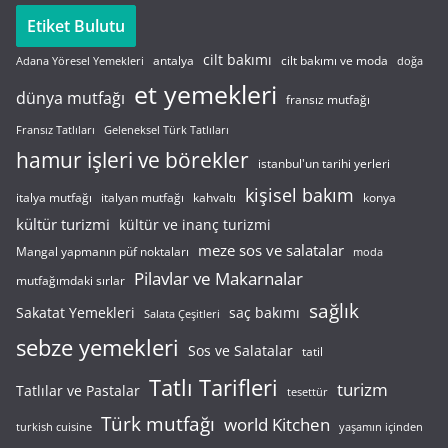
Etiket Bulutu
cilt bakımı
cilt bakımı ve moda
antalya
Adana Yöresel Yemekleri
doğa
et yemekleri
dünya mutfağı
fransız mutfağı
Fransız Tatlıları
Geleneksel Türk Tatlıları
hamur işleri ve börekler
istanbul'un tarihi yerleri
kişisel bakım
italyan mutfağı
italya mutfağı
kahvaltı
konya
kültür turizmi
kültür ve inanç turizmi
meze sos ve salatalar
Mangal yapmanın püf noktaları
moda
Pilavlar ve Makarnalar
mutfağımdaki sırlar
sağlık
saç bakımı
Sakatat Yemekleri
Salata Çeşitleri
sebze yemekleri
Sos ve Salatalar
tatil
Tatlı Tarifleri
turizm
Tatlılar ve Pastalar
tesettür
Türk mutfağı
world Kitchen
turkish cuisine
yaşamın içinden