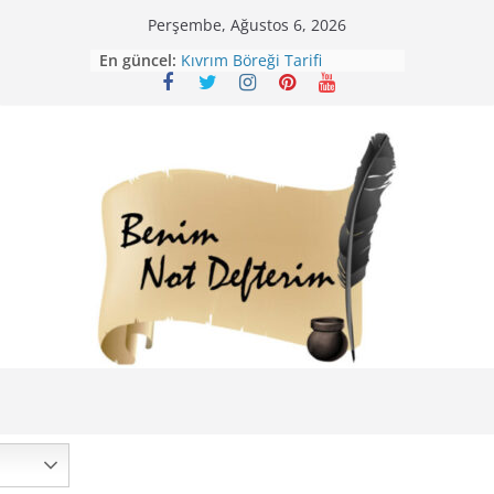
Skip
Perşembe, Ağustos 6, 2026
Mirik Köfte Tarifi – Sivas
to
En güncel:
Kıvrım Böreği Tarifi
content
Karabuğday Pilavı Tarifi
Bolama ( Lok Lok Pilavı ) Tarifi
Nohutlu Pirinç Pilavı Tarifi