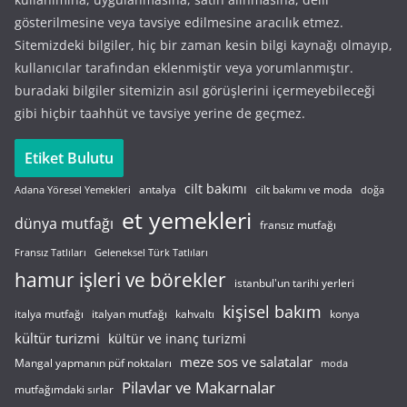
gösterilmesine veya tavsiye edilmesine aracılık etmez.
Sitemizdeki bilgiler, hiç bir zaman kesin bilgi kaynağı olmayıp,
kullanıcılar tarafından eklenmiştir veya yorumlanmıştır.
buradaki bilgiler sitemizin asıl görüşlerini içermeyebileceği
gibi hiçbir taahhüt ve tavsiye yerine de geçmez.
Etiket Bulutu
cilt bakımı
cilt bakımı ve moda
antalya
Adana Yöresel Yemekleri
doğa
et yemekleri
dünya mutfağı
fransız mutfağı
Fransız Tatlıları
Geleneksel Türk Tatlıları
hamur işleri ve börekler
istanbul'un tarihi yerleri
kişisel bakım
italyan mutfağı
italya mutfağı
kahvaltı
konya
kültür turizmi
kültür ve inanç turizmi
meze sos ve salatalar
Mangal yapmanın püf noktaları
moda
Pilavlar ve Makarnalar
mutfağımdaki sırlar