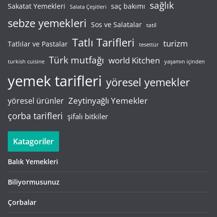
sağlık
saç bakımı
Sakatat Yemekleri
Salata Çeşitleri
sebze yemekleri
Sos ve Salatalar
tatil
Tatlı Tarifleri
turizm
Tatlılar ve Pastalar
tesettür
Türk mutfağı
world Kitchen
turkish cuisine
yaşamın içinden
yemek tarifleri
yöresel yemekler
Zeytinyağlı Yemekler
yöresel ürünler
çorba tarifleri
şifalı bitkiler
Katagoriler
Balık Yemekleri
Biliyormusunuz
Çorbalar