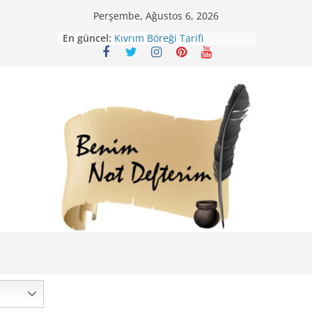
Skip
Perşembe, Ağustos 6, 2026
Mirik Köfte Tarifi – Sivas
to
En güncel:
Kıvrım Böreği Tarifi
content
Karabuğday Pilavı Tarifi
Bolama ( Lok Lok Pilavı ) Tarifi
Nohutlu Pirinç Pilavı Tarifi