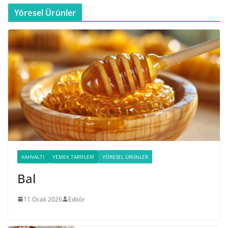
Yöresel Ürünler
KAHVALTI
YEMEK TARIFLERI
YÖRESEL ÜRÜNLER
Bal
11 Ocak 2026
Editör