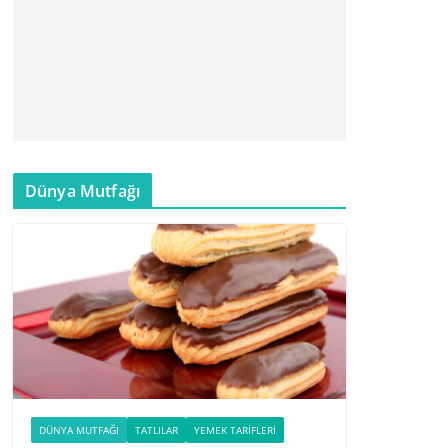
Dünya Mutfağı
DÜNYA MUTFAĞI
TATLILAR
YEMEK TARIFLERI