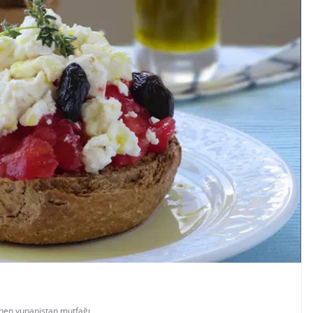
chen
,
yunanistan mutfağı