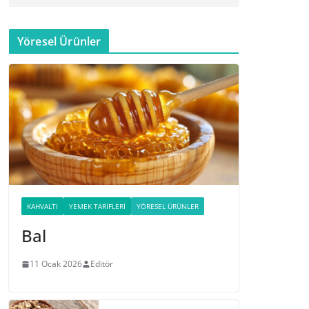
Yöresel Ürünler
KAHVALTI
YEMEK TARIFLERI
YÖRESEL ÜRÜNLER
Bal
11 Ocak 2026
Editör