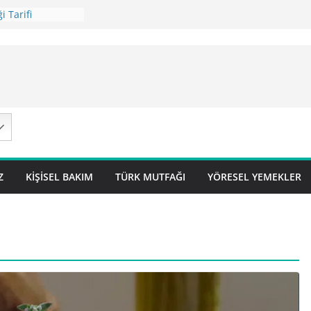
i Tarifi
ilavı Tarifi
Lok Pilavı ) Tarifi
ç Pilavı Tarifi
arifi – Sivas
Z
KIŞISEL BAKIM
TÜRK MUTFAĞI
YÖRESEL YEMEKLER