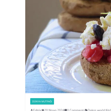
DÜNYA MUTFAĞI
Editör
20 Nisan 2024
0 Comments
Dakos
,
world Kit