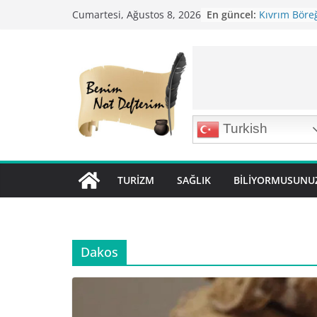
Skip
En güncel:
Kıvrım Böreğ
Cumartesi, Ağustos 8, 2026
to
Karabuğday P
Bolama ( Lok 
content
Nohutlu Pirin
Mirik Köfte T
Turkish
TURIZM
SAĞLIK
BILIYORMUSUNU
Dakos