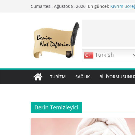
Skip
En güncel:
Kıvrım Böreğ
Cumartesi, Ağustos 8, 2026
to
Karabuğday P
Bolama ( Lok 
content
Nohutlu Pirin
Mirik Köfte T
Turkish
TURIZM
SAĞLIK
BILIYORMUSUNU
Derin Temizleyici