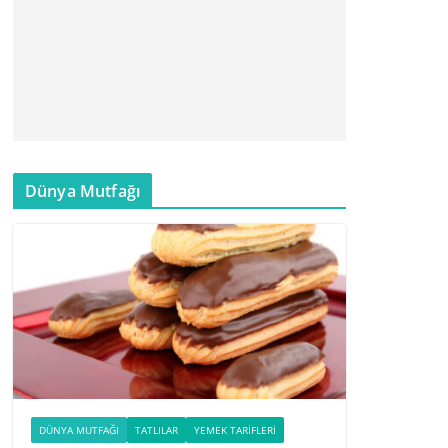
Dünya Mutfağı
DÜNYA MUTFAĞI
TATLILAR
YEMEK TARIFLERI