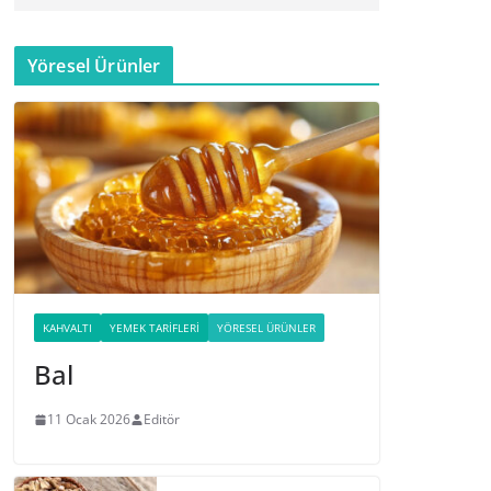
Yöresel Ürünler
KAHVALTI
YEMEK TARIFLERI
YÖRESEL ÜRÜNLER
Bal
11 Ocak 2026
Editör