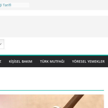
i Tarifi
ilavı Tarifi
Lok Pilavı ) Tarifi
ç Pilavı Tarifi
arifi – Sivas
Z
KIŞISEL BAKIM
TÜRK MUTFAĞI
YÖRESEL YEMEKLER