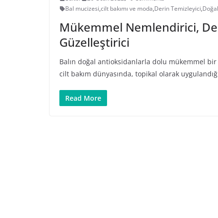
Bal mucizesi
,
cilt bakımı ve moda
,
Derin Temizleyici
,
Doğal
Mükemmel Nemlendirici, Derin
Güzelleştirici
Balın doğal antioksidanlarla dolu mükemmel bir 
cilt bakım dünyasında, topikal olarak uygulandığ
Read More