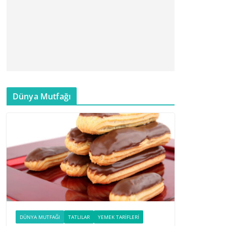
Dünya Mutfağı
DÜNYA MUTFAĞI
TATLILAR
YEMEK TARIFLERI