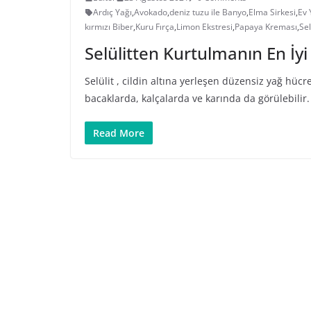
Ardıç Yağı
,
Avokado
,
deniz tuzu ile Banyo
,
Elma Sirkesi
,
Ev 
kırmızı Biber
,
Kuru Fırça
,
Limon Ekstresi
,
Papaya Kreması
,
Sel
Selülitten Kurtulmanın En İyi
Selülit , cildin altına yerleşen düzensiz yağ hü
bacaklarda, kalçalarda ve karında da görülebilir
Read More