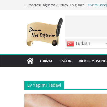
Skip
En güncel:
Kıvrım Böreğ
Cumartesi, Ağustos 8, 2026
to
Karabuğday P
Bolama ( Lok 
content
Nohutlu Pirin
Mirik Köfte T
Turkish
TURIZM
SAĞLIK
BILIYORMUSUNU
Ev Yapımı Tedavi