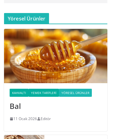
Yöresel Ürünler
KAHVALTI
YEMEK TARIFLERI
YÖRESEL ÜRÜNLER
Bal
11 Ocak 2026
Editör