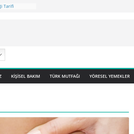
i Tarifi
ilavı Tarifi
Lok Pilavı ) Tarifi
ç Pilavı Tarifi
arifi – Sivas
Z
KIŞISEL BAKIM
TÜRK MUTFAĞI
YÖRESEL YEMEKLER