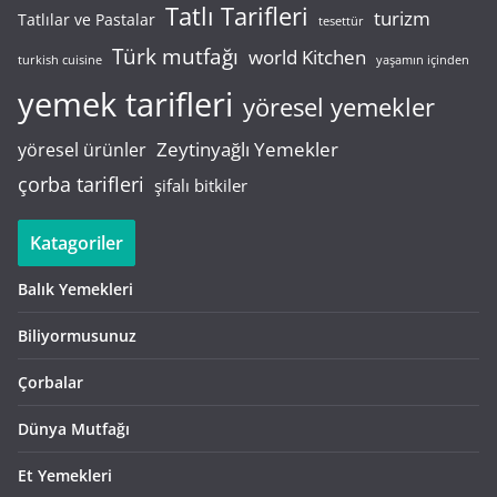
Tatlı Tarifleri
turizm
Tatlılar ve Pastalar
tesettür
Türk mutfağı
world Kitchen
turkish cuisine
yaşamın içinden
yemek tarifleri
yöresel yemekler
Zeytinyağlı Yemekler
yöresel ürünler
çorba tarifleri
şifalı bitkiler
Katagoriler
Balık Yemekleri
Biliyormusunuz
Çorbalar
Dünya Mutfağı
Et Yemekleri