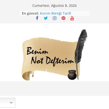
Skip
Cumartesi, Ağustos 8, 2026
to
En güncel:
Mirik Köfte Tarifi – Sivas
content
Kıvrım Böreği Tarifi
Karabuğday Pilavı Tarifi
Bolama ( Lok Lok Pilavı ) Tarifi
Nohutlu Pirinç Pilavı Tarifi