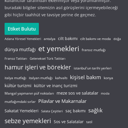
kullanıcılar tarafından eklenmiştir veya yorumlanmıştır.
buradaki bilgiler sitemizin asıl görüşlerini içermeyebileceği
gibi hiçbir taahhüt ve tavsiye yerine de geçmez.
Etiket Bulutu
cilt bakımı
cilt bakımı ve moda
antalya
Adana Yöresel Yemekleri
doğa
et yemekleri
dünya mutfağı
fransız mutfağı
Fransız Tatlıları
Geleneksel Türk Tatlıları
hamur işleri ve börekler
istanbul'un tarihi yerleri
kişisel bakım
italyan mutfağı
italya mutfağı
kahvaltı
konya
kültür turizmi
kültür ve inanç turizmi
meze sos ve salatalar
Mangal yapmanın püf noktaları
moda
Pilavlar ve Makarnalar
mutfağımdaki sırlar
sağlık
saç bakımı
Sakatat Yemekleri
Salata Çeşitleri
sebze yemekleri
Sos ve Salatalar
tatil