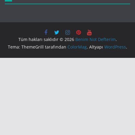
Tüm hakları saklıdır © 2026
Benim Not Defterim
.
Tema: ThemeGrill tarafından
ColorMag
. Altyapı
WordPress
.