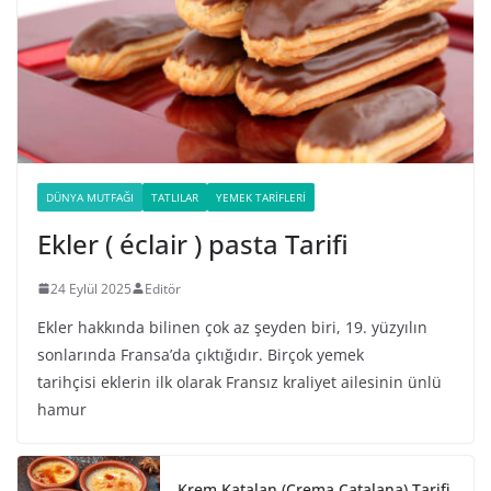
DÜNYA MUTFAĞI
TATLILAR
YEMEK TARIFLERI
Ekler ( éclair ) pasta Tarifi
24 Eylül 2025
Editör
Ekler hakkında bilinen çok az şeyden biri, 19. yüzyılın
sonlarında Fransa’da çıktığıdır. Birçok yemek
tarihçisi eklerin ilk olarak Fransız kraliyet ailesinin ünlü
hamur
Krem Katalan (Crema Catalana) Tarifi