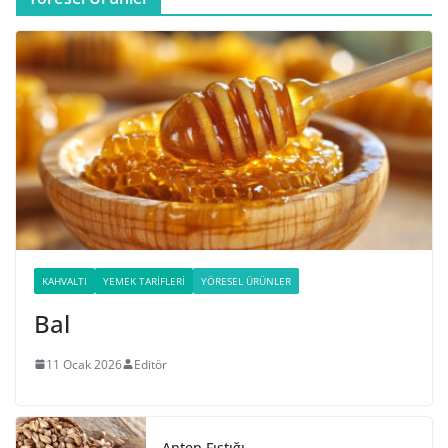
KAHVALTI
YEMEK TARIFLERI
YÖRESEL ÜRÜNLER
Bal
11 Ocak 2026
Editör
Antep Fıstığı