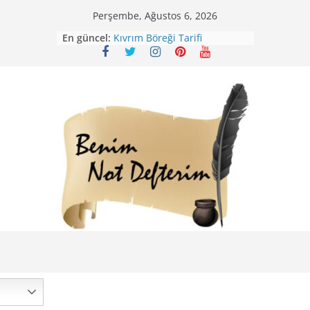
Skip
Perşembe, Ağustos 6, 2026
Mirik Köfte Tarifi – Sivas
to
En güncel:
Kıvrım Böreği Tarifi
content
Karabuğday Pilavı Tarifi
Bolama ( Lok Lok Pilavı ) Tarifi
Nohutlu Pirinç Pilavı Tarifi