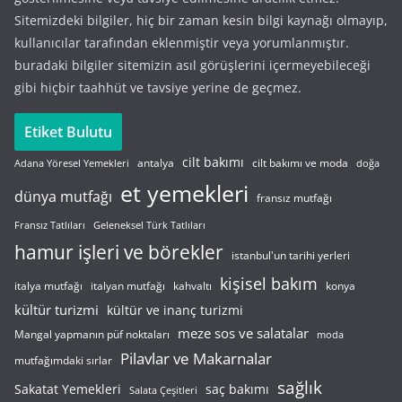
Sitemizdeki bilgiler, hiç bir zaman kesin bilgi kaynağı olmayıp,
kullanıcılar tarafından eklenmiştir veya yorumlanmıştır.
buradaki bilgiler sitemizin asıl görüşlerini içermeyebileceği
gibi hiçbir taahhüt ve tavsiye yerine de geçmez.
Etiket Bulutu
cilt bakımı
cilt bakımı ve moda
antalya
Adana Yöresel Yemekleri
doğa
et yemekleri
dünya mutfağı
fransız mutfağı
Fransız Tatlıları
Geleneksel Türk Tatlıları
hamur işleri ve börekler
istanbul'un tarihi yerleri
kişisel bakım
italyan mutfağı
italya mutfağı
kahvaltı
konya
kültür turizmi
kültür ve inanç turizmi
meze sos ve salatalar
Mangal yapmanın püf noktaları
moda
Pilavlar ve Makarnalar
mutfağımdaki sırlar
sağlık
saç bakımı
Sakatat Yemekleri
Salata Çeşitleri