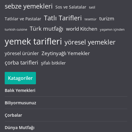
sebze yemekleri
Sos ve Salatalar
tatil
Tatlı Tarifleri
turizm
Tatlılar ve Pastalar
tesettür
Türk mutfağı
world Kitchen
turkish cuisine
yaşamın içinden
yemek tarifleri
yöresel yemekler
Zeytinyağlı Yemekler
yöresel ürünler
çorba tarifleri
şifalı bitkiler
Katagoriler
Balık Yemekleri
Biliyormusunuz
Çorbalar
Dünya Mutfağı