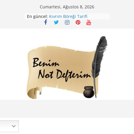
Skip
Cumartesi, Ağustos 8, 2026
Mirik Köfte Tarifi – Sivas
to
En güncel:
Kıvrım Böreği Tarifi
content
Karabuğday Pilavı Tarifi
Bolama ( Lok Lok Pilavı ) Tarifi
Nohutlu Pirinç Pilavı Tarifi