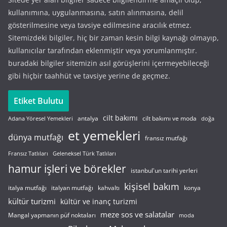
kullanımına, uygulanmasına, satın alınmasına, delil
gösterilmesine veya tavsiye edilmesine aracılık etmez.
Sitemizdeki bilgiler, hiç bir zaman kesin bilgi kaynağı olmayıp,
kullanıcılar tarafından eklenmiştir veya yorumlanmıştır.
buradaki bilgiler sitemizin asıl görüşlerini içermeyebileceği
gibi hiçbir taahhüt ve tavsiye yerine de geçmez.
Etiket Bulutu
cilt bakımı
cilt bakımı ve moda
antalya
Adana Yöresel Yemekleri
doğa
et yemekleri
dünya mutfağı
fransız mutfağı
Fransız Tatlıları
Geleneksel Türk Tatlıları
hamur işleri ve börekler
istanbul'un tarihi yerleri
kişisel bakım
italyan mutfağı
italya mutfağı
kahvaltı
konya
kültür turizmi
kültür ve inanç turizmi
meze sos ve salatalar
Mangal yapmanın püf noktaları
moda