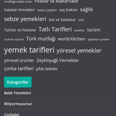
Pilavlar ve Makarnalar
mutfağımdaki sırlar
sağlık
saç bakımı
Sakatat Yemekleri
Salata Çeşitleri
sebze yemekleri
Sos ve Salatalar
tatil
Tatlı Tarifleri
turizm
Tatlılar ve Pastalar
tesettür
Türk mutfağı
world Kitchen
turkish cuisine
yaşamın içinden
yemek tarifleri
yöresel yemekler
Zeytinyağlı Yemekler
yöresel ürünler
çorba tarifleri
şifalı bitkiler
Katagoriler
Balık Yemekleri
Biliyormusunuz
Çorbalar