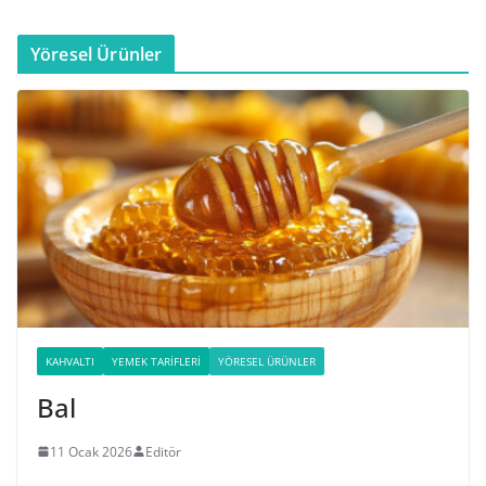
Yöresel Ürünler
KAHVALTI
YEMEK TARIFLERI
YÖRESEL ÜRÜNLER
Bal
11 Ocak 2026
Editör