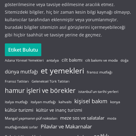
gösterilmesine veya tavsiye edilmesine aracılık etmez.
Sitemizdeki bilgiler, hiç bir zaman kesin bilgi kaynağı olmayıp,
kullanıcılar tarafından eklenmiştir veya yorumlanmıştır.
buradaki bilgiler sitemizin asıl görüşlerini içermeyebileceği
gibi hiçbir taahhüt ve tavsiye yerine de geçmez.
Etiket Bulutu
cilt bakımı
cilt bakımı ve moda
antalya
Adana Yöresel Yemekleri
doğa
et yemekleri
dünya mutfağı
fransız mutfağı
Fransız Tatlıları
Geleneksel Türk Tatlıları
hamur işleri ve börekler
istanbul'un tarihi yerleri
kişisel bakım
italyan mutfağı
italya mutfağı
kahvaltı
konya
kültür turizmi
kültür ve inanç turizmi
meze sos ve salatalar
Mangal yapmanın püf noktaları
moda
Pilavlar ve Makarnalar
mutfağımdaki sırlar