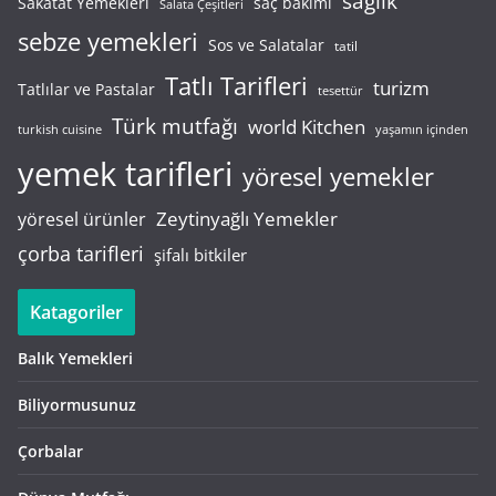
sağlık
saç bakımı
Sakatat Yemekleri
Salata Çeşitleri
sebze yemekleri
Sos ve Salatalar
tatil
Tatlı Tarifleri
turizm
Tatlılar ve Pastalar
tesettür
Türk mutfağı
world Kitchen
turkish cuisine
yaşamın içinden
yemek tarifleri
yöresel yemekler
Zeytinyağlı Yemekler
yöresel ürünler
çorba tarifleri
şifalı bitkiler
Katagoriler
Balık Yemekleri
Biliyormusunuz
Çorbalar