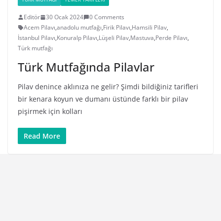
Editör
30 Ocak 2024
0 Comments
Acem Pilavı
,
anadolu mutfağı
,
Firik Pilavı
,
Hamsili Pilav
,
İstanbul Pilavı
,
Konuralp Pilavı
,
Lüşeli Pilav
,
Mastuva
,
Perde Pilavı
,
Türk mutfağı
Türk Mutfağında Pilavlar
Pilav denince aklınıza ne gelir? Şimdi bildiğiniz tarifleri
bir kenara koyun ve dumanı üstünde farklı bir pilav
pişirmek için kolları
Read More