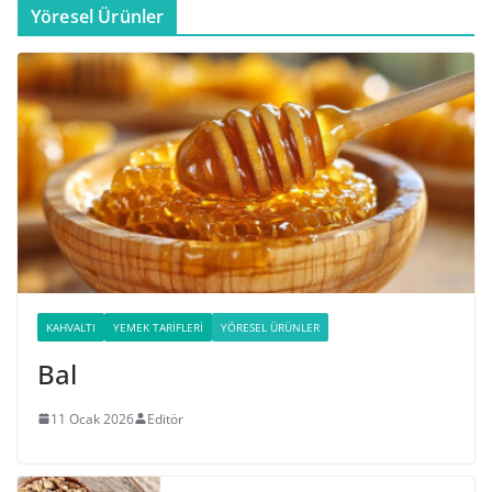
Yöresel Ürünler
KAHVALTI
YEMEK TARIFLERI
YÖRESEL ÜRÜNLER
Bal
11 Ocak 2026
Editör