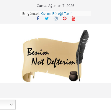
Skip
Cuma, Ağustos 7, 2026
to
En güncel:
Kıvrım Böreği Tarifi
content
Karabuğday Pilavı Tarifi
Bolama ( Lok Lok Pilavı ) Tarifi
Nohutlu Pirinç Pilavı Tarifi
Mirik Köfte Tarifi – Sivas