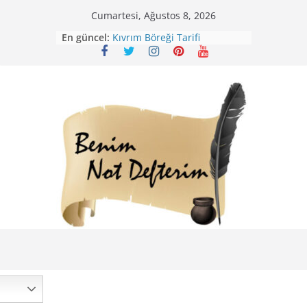
Skip
Cumartesi, Ağustos 8, 2026
Mirik Köfte Tarifi – Sivas
to
En güncel:
Kıvrım Böreği Tarifi
content
Karabuğday Pilavı Tarifi
Bolama ( Lok Lok Pilavı ) Tarifi
Nohutlu Pirinç Pilavı Tarifi