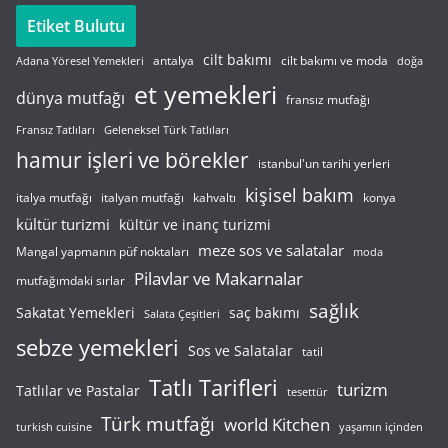
Etiket Bulutu
cilt bakımı
cilt bakımı ve moda
antalya
Adana Yöresel Yemekleri
doğa
et yemekleri
dünya mutfağı
fransız mutfağı
Fransız Tatlıları
Geleneksel Türk Tatlıları
hamur işleri ve börekler
istanbul'un tarihi yerleri
kişisel bakım
italyan mutfağı
italya mutfağı
kahvaltı
konya
kültür turizmi
kültür ve inanç turizmi
meze sos ve salatalar
Mangal yapmanın püf noktaları
moda
Pilavlar ve Makarnalar
mutfağımdaki sırlar
sağlık
saç bakımı
Sakatat Yemekleri
Salata Çeşitleri
sebze yemekleri
Sos ve Salatalar
tatil
Tatlı Tarifleri
turizm
Tatlılar ve Pastalar
tesettür
Türk mutfağı
world Kitchen
turkish cuisine
yaşamın içinden