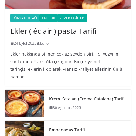
DÜNYA MUTFAĞI
TATLILAR
YEMEK TARIFLERI
Ekler ( éclair ) pasta Tarifi
24 Eylül 2025
Editör
Ekler hakkında bilinen çok az şeyden biri, 19. yüzyılın
sonlarında Fransa’da çıktığıdır. Birçok yemek
tarihçisi eklerin ilk olarak Fransız kraliyet ailesinin ünlü
hamur
Krem Katalan (Crema Catalana) Tarifi
30 Ağustos 2025
Empanadas Tarifi