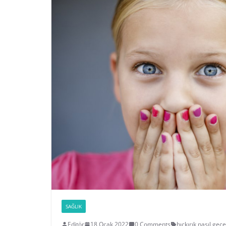
SAĞLIK
Editör
18 Ocak 2022
0 Comments
hıçkırık nasıl geçe