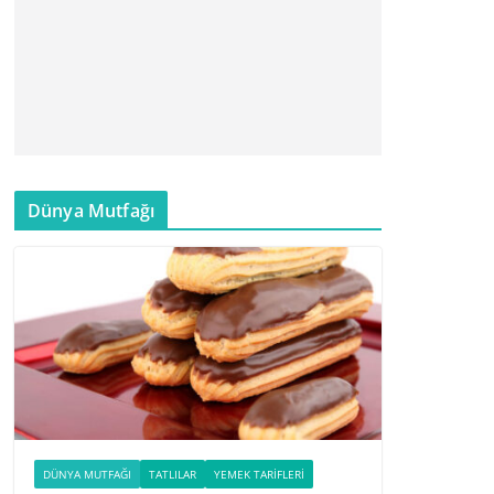
Dünya Mutfağı
DÜNYA MUTFAĞI
TATLILAR
YEMEK TARIFLERI