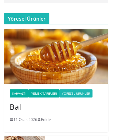
Yöresel Ürünler
KAHVALTI
YEMEK TARIFLERI
YÖRESEL ÜRÜNLER
Bal
11 Ocak 2026
Editör