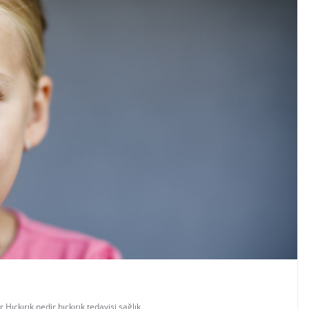
r
,
Hıçkırık nedir
,
hıçkırık tedavisi
,
sağlık