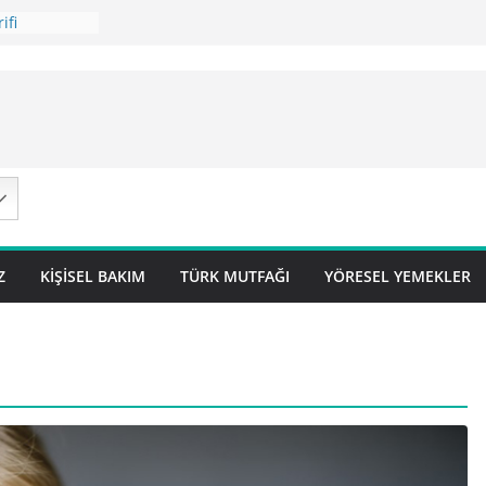
ifi
 Tarifi
ilavı ) Tarifi
avı Tarifi
 – Sivas
Z
KIŞISEL BAKIM
TÜRK MUTFAĞI
YÖRESEL YEMEKLER