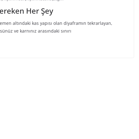
Gereken Her Şey
n hemen altındaki kas yapısı olan diyaframın tekrarlayan,
sünüz ve karnınız arasındaki sınırı