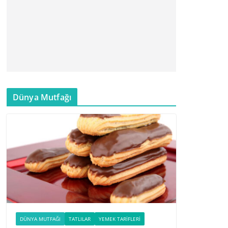
Dünya Mutfağı
DÜNYA MUTFAĞI
TATLILAR
YEMEK TARIFLERI