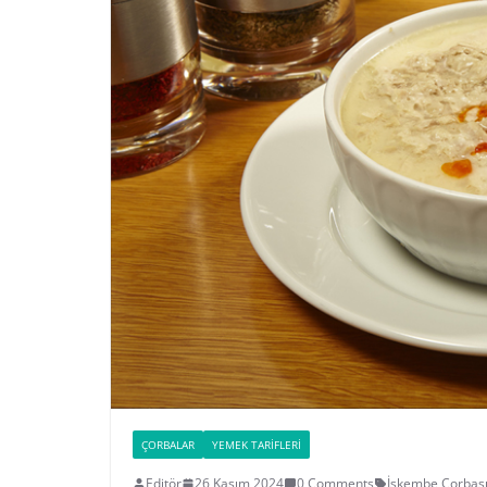
ÇORBALAR
YEMEK TARIFLERI
Editör
26 Kasım 2024
0 Comments
İşkembe Çorbası 