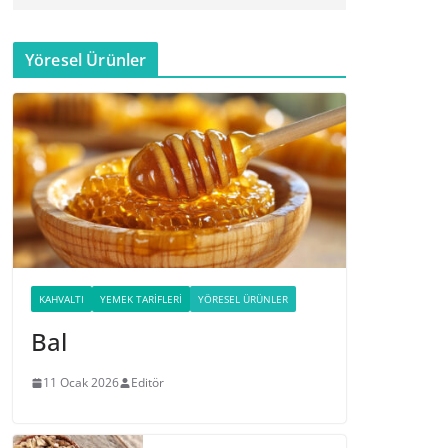
Yöresel Ürünler
KAHVALTI
YEMEK TARIFLERI
YÖRESEL ÜRÜNLER
Bal
11 Ocak 2026
Editör