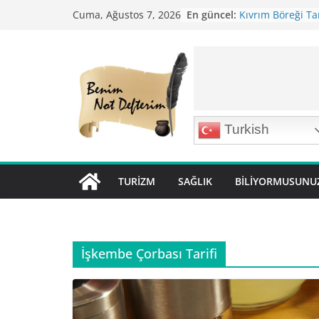
Skip
En güncel:
Kıvrım Böreği Tar
Cuma, Ağustos 7, 2026
to
Karabuğday Pilavı
Bolama ( Lok Lok P
content
Nohutlu Pirinç Pil
Mirik Köfte Tarifi
Turkish
TURIZM
SAĞLIK
BILIYORMUSUNU
İşkembe Çorbası Tarifi