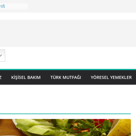
ifi
 Tarifi
ilavı ) Tarifi
avı Tarifi
 – Sivas
Z
KIŞISEL BAKIM
TÜRK MUTFAĞI
YÖRESEL YEMEKLER