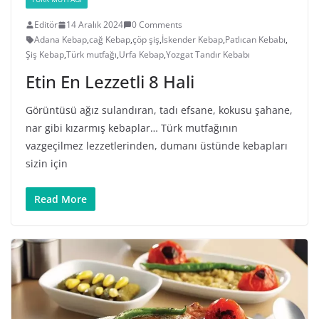
Editör
14 Aralık 2024
0 Comments
Adana Kebap
,
cağ Kebap
,
çöp şiş
,
İskender Kebap
,
Patlıcan Kebabı
,
Şiş Kebap
,
Türk mutfağı
,
Urfa Kebap
,
Yozgat Tandır Kebabı
Etin En Lezzetli 8 Hali
Görüntüsü ağız sulandıran, tadı efsane, kokusu şahane,
nar gibi kızarmış kebaplar… Türk mutfağının
vazgeçilmez lezzetlerinden, dumanı üstünde kebapları
sizin için
Read More