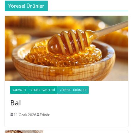
Yöresel Ürünler
KAHVALTI
YEMEK TARIFLERI
YÖRESEL ÜRÜNLER
Bal
11 Ocak 2026
Editör