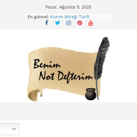
Skip
Pazar, Ağustos 9, 2026
to
En güncel:
Kıvrım Böreği Tarifi
content
Karabuğday Pilavı Tarifi
Bolama ( Lok Lok Pilavı ) Tarifi
Nohutlu Pirinç Pilavı Tarifi
Mirik Köfte Tarifi – Sivas