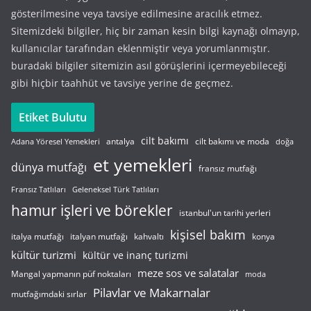
gösterilmesine veya tavsiye edilmesine aracılık etmez.
Sitemizdeki bilgiler, hiç bir zaman kesin bilgi kaynağı olmayıp,
kullanıcılar tarafından eklenmiştir veya yorumlanmıştır.
buradaki bilgiler sitemizin asıl görüşlerini içermeyebileceği
gibi hiçbir taahhüt ve tavsiye yerine de geçmez.
Etiket Bulutu
cilt bakımı
cilt bakımı ve moda
antalya
Adana Yöresel Yemekleri
doğa
et yemekleri
dünya mutfağı
fransız mutfağı
Fransız Tatlıları
Geleneksel Türk Tatlıları
hamur işleri ve börekler
istanbul'un tarihi yerleri
kişisel bakım
italyan mutfağı
italya mutfağı
kahvaltı
konya
kültür turizmi
kültür ve inanç turizmi
meze sos ve salatalar
Mangal yapmanın püf noktaları
moda
Pilavlar ve Makarnalar
mutfağımdaki sırlar