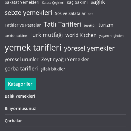
sağlık
saç bakımı
Sakatat Yemekleri
Salata Çeşitleri
sebze yemekleri
Sos ve Salatalar
tatil
Tatlı Tarifleri
turizm
Tatlılar ve Pastalar
tesettür
Türk mutfağı
world Kitchen
turkish cuisine
yaşamın içinden
yemek tarifleri
yöresel yemekler
Zeytinyağlı Yemekler
yöresel ürünler
çorba tarifleri
şifalı bitkiler
Katagoriler
Balık Yemekleri
Biliyormusunuz
Çorbalar