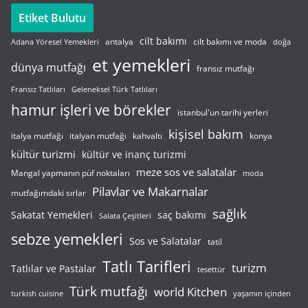
Etiket Bulutu
cilt bakımı
cilt bakımı ve moda
antalya
Adana Yöresel Yemekleri
doğa
et yemekleri
dünya mutfağı
fransız mutfağı
Fransız Tatlıları
Geleneksel Türk Tatlıları
hamur işleri ve börekler
istanbul'un tarihi yerleri
kişisel bakım
italyan mutfağı
italya mutfağı
kahvaltı
konya
kültür turizmi
kültür ve inanç turizmi
meze sos ve salatalar
Mangal yapmanın püf noktaları
moda
Pilavlar ve Makarnalar
mutfağımdaki sırlar
sağlık
saç bakımı
Sakatat Yemekleri
Salata Çeşitleri
sebze yemekleri
Sos ve Salatalar
tatil
Tatlı Tarifleri
turizm
Tatlılar ve Pastalar
tesettür
Türk mutfağı
world Kitchen
turkish cuisine
yaşamın içinden