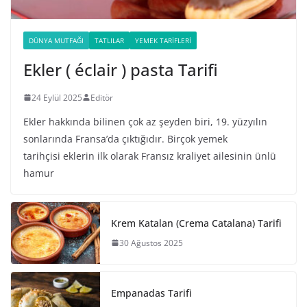
DÜNYA MUTFAĞI
TATLILAR
YEMEK TARIFLERI
Ekler ( éclair ) pasta Tarifi
24 Eylül 2025
Editör
Ekler hakkında bilinen çok az şeyden biri, 19. yüzyılın
sonlarında Fransa’da çıktığıdır. Birçok yemek
tarihçisi eklerin ilk olarak Fransız kraliyet ailesinin ünlü
hamur
Krem Katalan (Crema Catalana) Tarifi
30 Ağustos 2025
Empanadas Tarifi