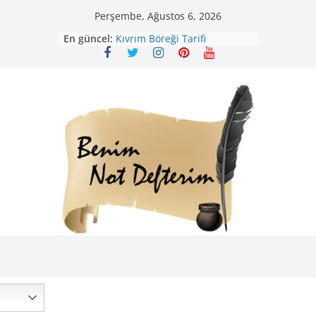
Skip
Perşembe, Ağustos 6, 2026
to
En güncel:
Kıvrım Böreği Tarifi
content
Karabuğday Pilavı Tarifi
Bolama ( Lok Lok Pilavı ) Tarifi
Nohutlu Pirinç Pilavı Tarifi
Mirik Köfte Tarifi – Sivas