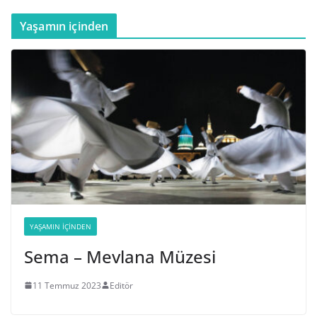
Yaşamın içinden
YAŞAMIN İÇINDEN
Sema – Mevlana Müzesi
11 Temmuz 2023
Editör