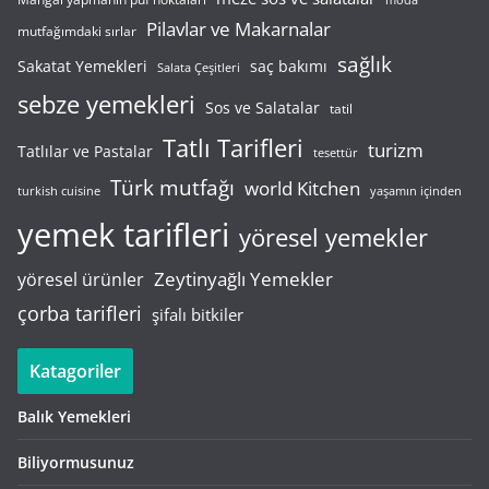
Pilavlar ve Makarnalar
mutfağımdaki sırlar
sağlık
saç bakımı
Sakatat Yemekleri
Salata Çeşitleri
sebze yemekleri
Sos ve Salatalar
tatil
Tatlı Tarifleri
turizm
Tatlılar ve Pastalar
tesettür
Türk mutfağı
world Kitchen
turkish cuisine
yaşamın içinden
yemek tarifleri
yöresel yemekler
Zeytinyağlı Yemekler
yöresel ürünler
çorba tarifleri
şifalı bitkiler
Katagoriler
Balık Yemekleri
Biliyormusunuz