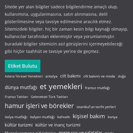
Sitede yer alan bilgiler sadece bilgilendirme amaçlı olup,
kullanımına, uygulanmasına, satın alınmasına, delil
gösterilmesine veya tavsiye edilmesine aracılık etmez.
Sitemizdeki bilgiler, hiç bir zaman kesin bilgi kaynağı olmayıp,
kullanıcılar tarafından eklenmiştir veya yorumlanmıştır.
buradaki bilgiler sitemizin asıl görüşlerini içermeyebileceği
gibi hiçbir taahhüt ve tavsiye yerine de geçmez.
Etiket Bulutu
cilt bakımı
cilt bakımı ve moda
antalya
Adana Yöresel Yemekleri
doğa
et yemekleri
dünya mutfağı
fransız mutfağı
Fransız Tatlıları
Geleneksel Türk Tatlıları
hamur işleri ve börekler
istanbul'un tarihi yerleri
kişisel bakım
italyan mutfağı
italya mutfağı
kahvaltı
konya
kültür turizmi
kültür ve inanç turizmi
meze sos ve salatalar
Mangal yapmanın püf noktaları
moda