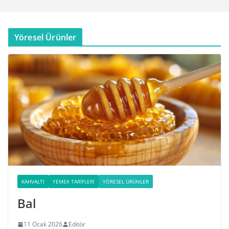
Yöresel Ürünler
KAHVALTI
YEMEK TARIFLERI
YÖRESEL ÜRÜNLER
Bal
11 Ocak 2026
Editör