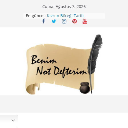
Skip
Cuma, Ağustos 7, 2026
Mirik Köfte Tarifi – Sivas
to
En güncel:
Kıvrım Böreği Tarifi
content
Karabuğday Pilavı Tarifi
Bolama ( Lok Lok Pilavı ) Tarifi
Nohutlu Pirinç Pilavı Tarifi