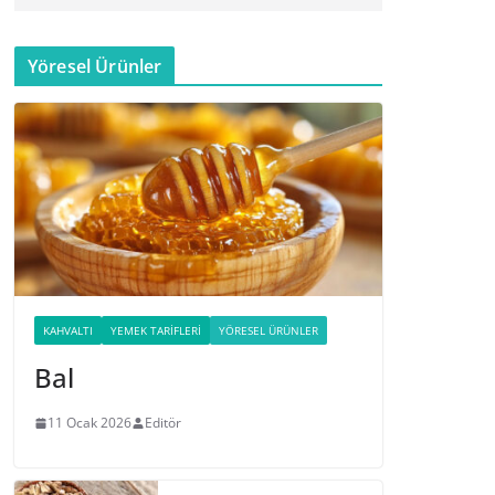
Yöresel Ürünler
KAHVALTI
YEMEK TARIFLERI
YÖRESEL ÜRÜNLER
Bal
11 Ocak 2026
Editör