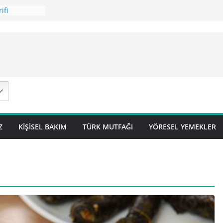
ifi
 Tarifi
ilavı ) Tarifi
avı Tarifi
 – Sivas
Z
KIŞISEL BAKIM
TÜRK MUTFAĞI
YÖRESEL YEMEKLER