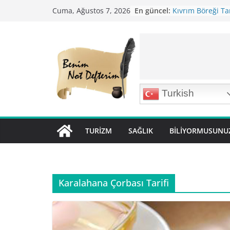
Skip
En güncel:
Kıvrım Böreği Tar
Cuma, Ağustos 7, 2026
to
Karabuğday Pilavı
Bolama ( Lok Lok P
content
Nohutlu Pirinç Pil
Mirik Köfte Tarifi
Turkish
TURIZM
SAĞLIK
BILIYORMUSUNU
Karalahana Çorbası Tarifi