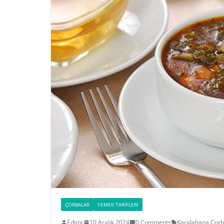
ÇORBALAR
YEMEK TARIFLERI
Editör
10 Aralık 2024
0 Comments
Karalahana Çorba