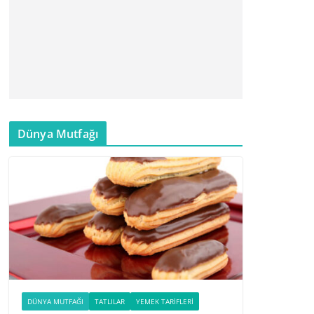
Dünya Mutfağı
DÜNYA MUTFAĞI
TATLILAR
YEMEK TARIFLERI