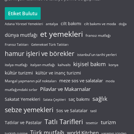
Etiket Bulutu
cilt bakımı
cilt bakımı ve moda
antalya
Adana Yöresel Yemekleri
doğa
et yemekleri
dünya mutfağı
fransız mutfağı
Fransız Tatlıları
Geleneksel Türk Tatlıları
hamur işleri ve börekler
istanbul'un tarihi yerleri
kişisel bakım
italyan mutfağı
italya mutfağı
kahvaltı
konya
kültür turizmi
kültür ve inanç turizmi
meze sos ve salatalar
Mangal yapmanın püf noktaları
moda
Pilavlar ve Makarnalar
mutfağımdaki sırlar
sağlık
saç bakımı
Sakatat Yemekleri
Salata Çeşitleri
sebze yemekleri
Sos ve Salatalar
tatil
Tatlı Tarifleri
turizm
Tatlılar ve Pastalar
tesettür
Türk mutfağı
world Kitchen
turkish cuisine
yaşamın içinden