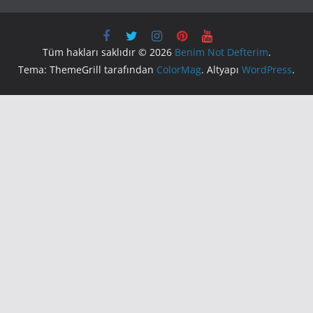
Tüm hakları saklıdır © 2026
Benim Not Defterim
.
Tema: ThemeGrill tarafından
ColorMag
. Altyapı
WordPress
.