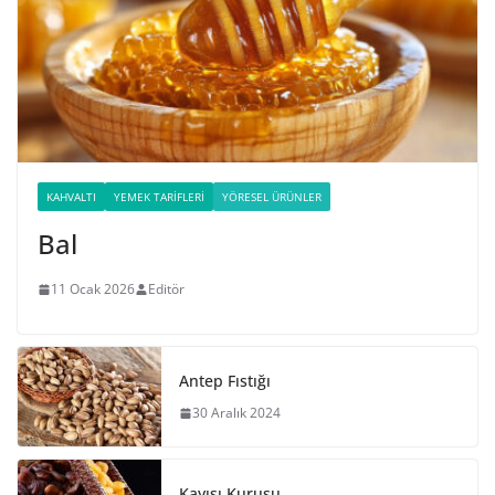
KAHVALTI
YEMEK TARIFLERI
YÖRESEL ÜRÜNLER
Bal
11 Ocak 2026
Editör
Antep Fıstığı
30 Aralık 2024
Kayısı Kurusu