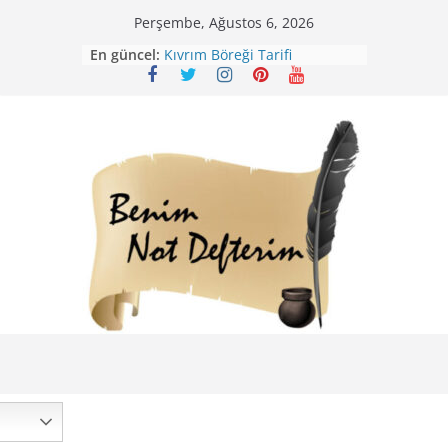
Skip
Perşembe, Ağustos 6, 2026
Mirik Köfte Tarifi – Sivas
to
En güncel:
Kıvrım Böreği Tarifi
content
Karabuğday Pilavı Tarifi
Bolama ( Lok Lok Pilavı ) Tarifi
Nohutlu Pirinç Pilavı Tarifi