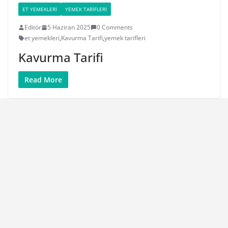
ET YEMEKLERI
YEMEK TARIFLERI
Editör
5 Haziran 2025
0 Comments
et yemekleri
,
Kavurma Tarifi
,
yemek tarifleri
Kavurma Tarifi
Read More