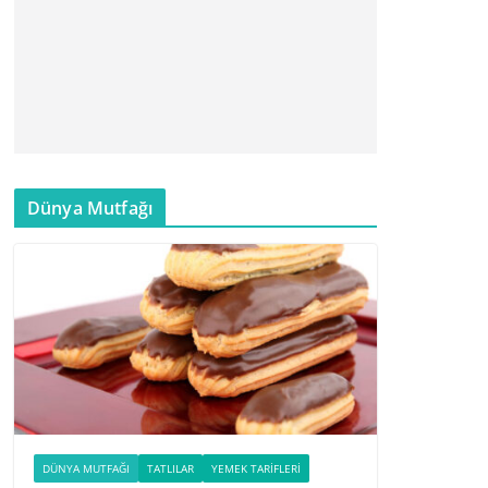
Dünya Mutfağı
DÜNYA MUTFAĞI
TATLILAR
YEMEK TARIFLERI