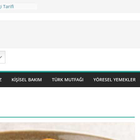
 Tarifi
ilavı Tarifi
Lok Pilavı ) Tarifi
ç Pilavı Tarifi
arifi – Sivas
Z
KIŞISEL BAKIM
TÜRK MUTFAĞI
YÖRESEL YEMEKLER