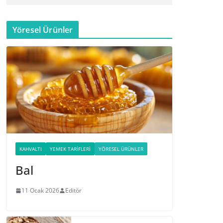
Yöresel Ürünler
KAHVALTI
YEMEK TARIFLERI
YÖRESEL ÜRÜNLER
Bal
11 Ocak 2026
Editör