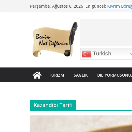
Skip
En güncel:
Kıvrım Böreği
Perşembe, Ağustos 6, 2026
to
Karabuğday P
Bolama ( Lok 
content
Nohutlu Pirin
Mirik Köfte T
Turkish
TURIZM
SAĞLIK
BILIYORMUSUNU
Kazandibi Tarifi