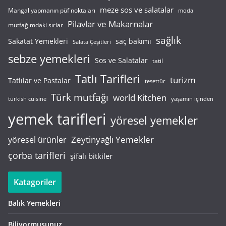
meze sos ve salatalar
Mangal yapmanın püf noktaları
moda
Pilavlar ve Makarnalar
mutfağımdaki sırlar
sağlık
saç bakımı
Sakatat Yemekleri
Salata Çeşitleri
sebze yemekleri
Sos ve Salatalar
tatil
Tatlı Tarifleri
turizm
Tatlılar ve Pastalar
tesettür
Türk mutfağı
world Kitchen
turkish cuisine
yaşamın içinden
yemek tarifleri
yöresel yemekler
Zeytinyağlı Yemekler
yöresel ürünler
çorba tarifleri
şifalı bitkiler
Katagoriler
Balık Yemekleri
Biliyormusunuz