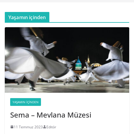
Yaşamın içinden
YAŞAMIN İÇINDEN
Sema – Mevlana Müzesi
11 Temmuz 2023
Editör