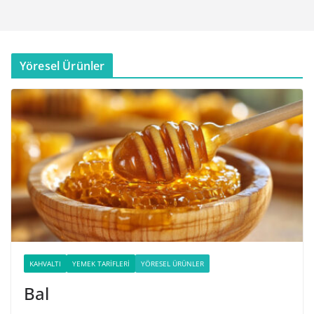
Yöresel Ürünler
KAHVALTI
YEMEK TARIFLERI
YÖRESEL ÜRÜNLER
Bal