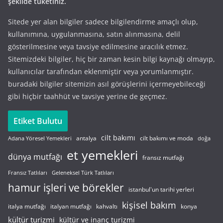
şekilde tüketiniz.
Sitede yer alan bilgiler sadece bilgilendirme amaçlı olup,
kullanımına, uygulanmasına, satın alınmasına, delil
gösterilmesine veya tavsiye edilmesine aracılık etmez.
Sitemizdeki bilgiler, hiç bir zaman kesin bilgi kaynağı olmayıp,
kullanıcılar tarafından eklenmiştir veya yorumlanmıştır.
buradaki bilgiler sitemizin asıl görüşlerini içermeyebileceği
gibi hiçbir taahhüt ve tavsiye yerine de geçmez.
Etiket Bulutu
cilt bakımı
cilt bakımı ve moda
antalya
Adana Yöresel Yemekleri
doğa
et yemekleri
dünya mutfağı
fransız mutfağı
Fransız Tatlıları
Geleneksel Türk Tatlıları
hamur işleri ve börekler
istanbul'un tarihi yerleri
kişisel bakım
italyan mutfağı
italya mutfağı
kahvaltı
konya
kültür turizmi
kültür ve inanç turizmi