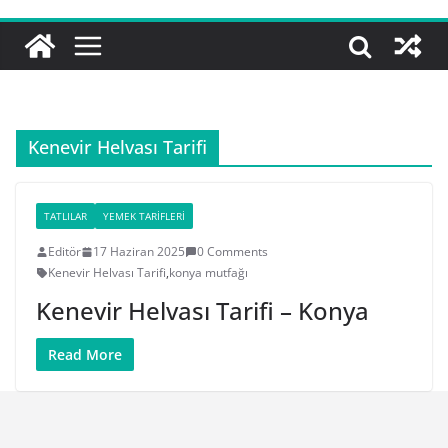
Kenevir Helvası Tarifi
TATLILAR
YEMEK TARIFLERI
Editör
17 Haziran 2025
0 Comments
Kenevir Helvası Tarifi
,
konya mutfağı
Kenevir Helvası Tarifi – Konya
Read More