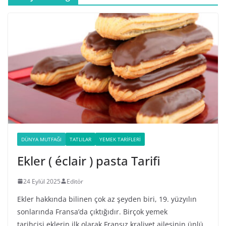
DÜNYA MUTFAĞI
TATLILAR
YEMEK TARIFLERI
Ekler ( éclair ) pasta Tarifi
24 Eylül 2025
Editör
Ekler hakkında bilinen çok az şeyden biri, 19. yüzyılın
sonlarında Fransa’da çıktığıdır. Birçok yemek
tarihçisi eklerin ilk olarak Fransız kraliyet ailesinin ünlü