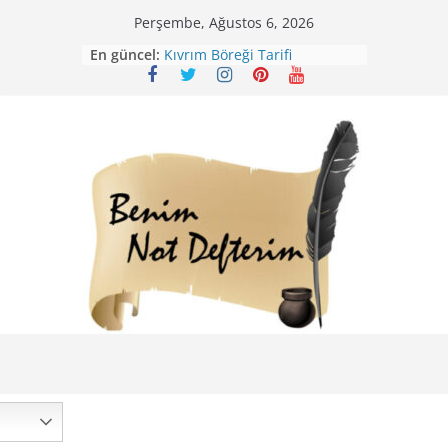
Skip
Perşembe, Ağustos 6, 2026
to
En güncel:
Kıvrım Böreği Tarifi
content
Karabuğday Pilavı Tarifi
Bolama ( Lok Lok Pilavı ) Tarifi
Nohutlu Pirinç Pilavı Tarifi
Mirik Köfte Tarifi – Sivas