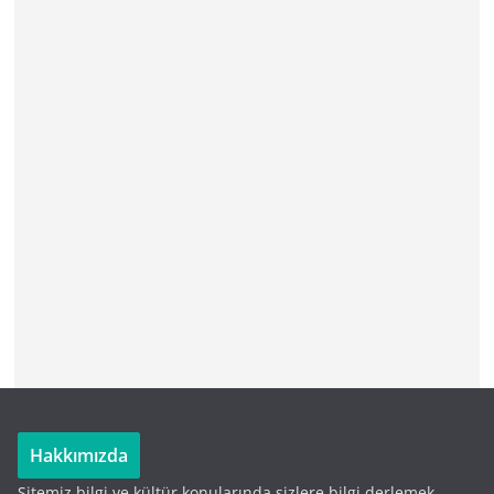
Hakkımızda
Sitemiz bilgi ve kültür konularında sizlere bilgi derlemek