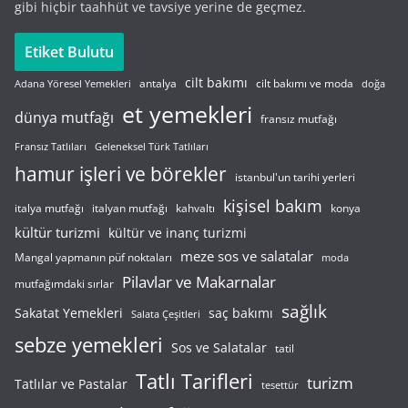
gibi hiçbir taahhüt ve tavsiye yerine de geçmez.
Etiket Bulutu
cilt bakımı
cilt bakımı ve moda
antalya
Adana Yöresel Yemekleri
doğa
et yemekleri
dünya mutfağı
fransız mutfağı
Fransız Tatlıları
Geleneksel Türk Tatlıları
hamur işleri ve börekler
istanbul'un tarihi yerleri
kişisel bakım
italyan mutfağı
italya mutfağı
kahvaltı
konya
kültür turizmi
kültür ve inanç turizmi
meze sos ve salatalar
Mangal yapmanın püf noktaları
moda
Pilavlar ve Makarnalar
mutfağımdaki sırlar
sağlık
saç bakımı
Sakatat Yemekleri
Salata Çeşitleri
sebze yemekleri
Sos ve Salatalar
tatil
Tatlı Tarifleri
turizm
Tatlılar ve Pastalar
tesettür