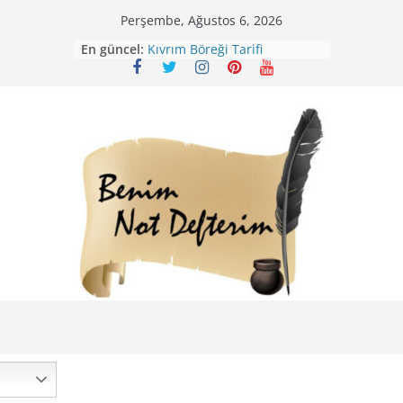
Skip
Perşembe, Ağustos 6, 2026
Mirik Köfte Tarifi – Sivas
to
En güncel:
Kıvrım Böreği Tarifi
content
Karabuğday Pilavı Tarifi
Bolama ( Lok Lok Pilavı ) Tarifi
Nohutlu Pirinç Pilavı Tarifi