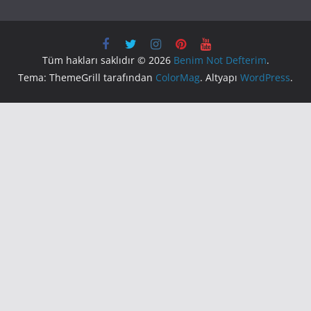
Tüm hakları saklıdır © 2026
Benim Not Defterim
.
Tema: ThemeGrill tarafından
ColorMag
. Altyapı
WordPress
.